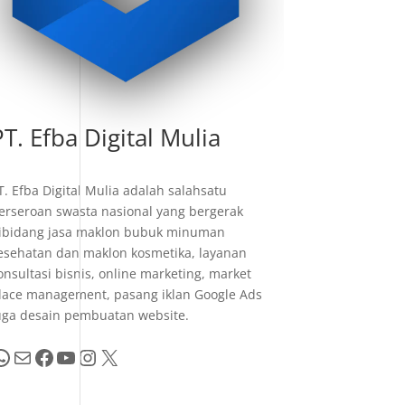
PT. Efba Digital Mulia
T. Efba Digital Mulia adalah salahsatu
erseroan swasta nasional yang bergerak
ibidang jasa maklon bubuk minuman
esehatan dan maklon kosmetika, layanan
onsultasi bisnis, online marketing, market
lace management, pasang iklan Google Ads
uga desain pembuatan website.
pp
Mail
Facebook
YouTube
Instagram
X