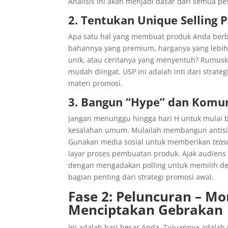
Analisis ini akan menjadi dasar dari semua p
2. Tentukan Unique Selling 
Apa satu hal yang membuat produk Anda berbed
bahannya yang premium, harganya yang lebih t
unik, atau ceritanya yang menyentuh? Rumuska
mudah diingat. USP ini adalah inti dari strat
materi promosi.
3. Bangun “Hype” dan Komun
Jangan menunggu hingga hari H untuk mulai b
kesalahan umum. Mulailah membangun antisip
Gunakan media sosial untuk memberikan
teas
layar proses pembuatan produk. Ajak audiens 
dengan mengadakan polling untuk memilih d
bagian penting dari strategi promosi awal.
Fase 2: Peluncuran – M
Menciptakan Gebrakan
Ini adalah hari besar Anda. Tujuannya adal