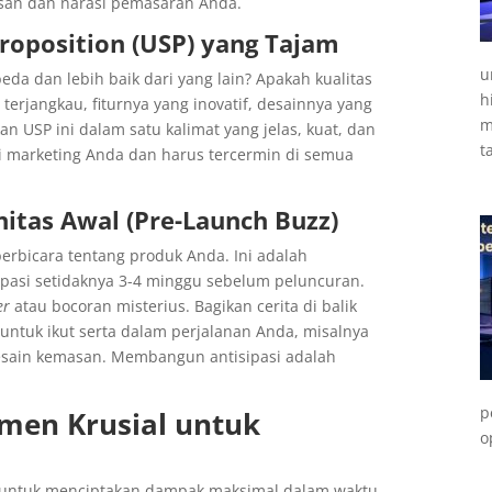
esan dan narasi pemasaran Anda.
Proposition (USP) yang Tajam
u
a dan lebih baik dari yang lain? Apakah kualitas
h
erjangkau, fiturnya yang inovatif, desainnya yang
m
n USP ini dalam satu kalimat yang jelas, kuat, dan
t
egi marketing Anda dan harus tercermin di semua
itas Awal (Pre-Launch Buzz)
erbicara tentang produk Anda. Ini adalah
asi setidaknya 3-4 minggu sebelum peluncuran.
er
atau bocoran misterius. Bagikan cerita di balik
untuk ikut serta dalam perjalanan Anda, misalnya
esain kemasan. Membangun antisipasi adalah
p
omen Krusial untuk
o
ah untuk menciptakan dampak maksimal dalam waktu