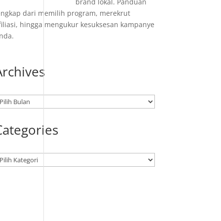
brand lokal. Panduan
engkap dari memilih program, merekrut
filiasi, hingga mengukur kesuksesan kampanye
nda.
Archives
rsip
Categories
ategori