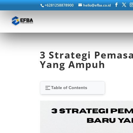
+6281258878900
hello@efba.co.id
3 Strategi Pemas
Yang Ampuh
Table of Contents