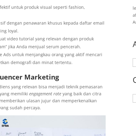
ektif untuk produk visual seperti fashion,
l
a
A
if dengan penawaran khusus kepada daftar email
ng loyal.
buat video tutorial yang relevan dengan produk
sam” jika Anda menjual serum pencerah.
 Ads untuk menjangkau orang yang aktif mencari
A
etkan demografi dan minat tertentu.
luencer Marketing
diens yang relevan bisa menjadi teknik pemasaran
yang memiliki
engagement rate
yang baik dan citra
K
 memberikan ulasan jujur dan memperkenalkan
yang sudah percaya.