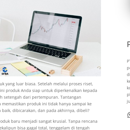
P
p
d
k
 yang luar biasa. Setelah melalui proses riset,
k
ni produk Anda siap untuk diperkenalkan kepada
p
ah setengah dari pertempuran. Tantangan
j
a memastikan produk ini tidak hanya sampai ke
baik, dibicarakan, dan pada akhirnya, dibeli?
WhatsA
roduk baru menjadi sangat krusial. Tanpa rencana
ekalipun bisa gagal total, tenggelam di tengah