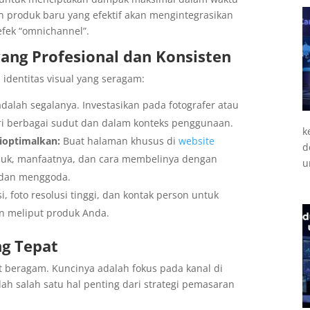
n produk baru yang efektif akan mengintegrasikan
efek “omnichannel”.
ang Profesional dan Konsisten
 identitas visual yang seragam:
adalah segalanya. Investasikan pada fotografer atau
ari berbagai sudut dan dalam konteks penggunaan.
k
ioptimalkan:
Buat halaman khusus di
website
d
uk, manfaatnya, dan cara membelinya dengan
u
s dan menggoda.
, foto resolusi tinggi, dan kontak person untuk
n meliput produk Anda.
ng Tepat
 beragam. Kuncinya adalah fokus pada kanal di
lah salah satu hal penting dari strategi pemasaran