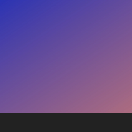
Dapatkan berbagai informasi tekait produk dan jasa
yang tersedia pada Efba Digital Mulia. Hubungi
Customer Service Representative kami, dapatkan
pengalaman komunikasi bisnis yang interaktif dan
solutif.
Admin Rusydi
Admin Ibnu