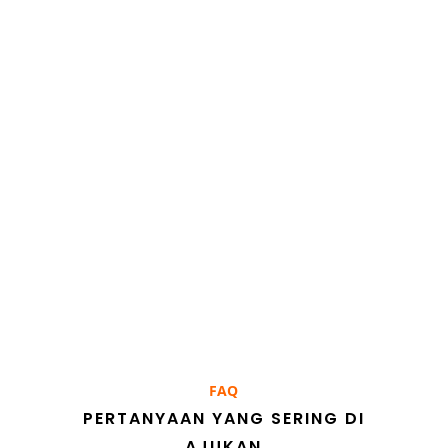
AMATI INFORMASI
Kami banyak menerima pesan maupun
pertanyaan dari mitra bisnis. Anda dapat
mengamati dan membaca informasi
sebelum berkirim pesan.
FAQ
PERTANYAAN YANG SERING DI
AJUKAN