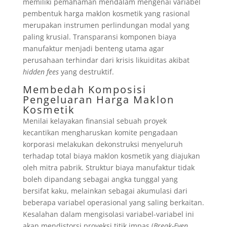
memiliki pemahaman mendalam mengenai variabel
pembentuk harga maklon kosmetik yang rasional
merupakan instrumen perlindungan modal yang
paling krusial. Transparansi komponen biaya
manufaktur menjadi benteng utama agar
perusahaan terhindar dari krisis likuiditas akibat
hidden fees
yang destruktif.
Membedah Komposisi
Pengeluaran
Harga Maklon
Kosmetik
Menilai kelayakan finansial sebuah proyek
kecantikan mengharuskan komite pengadaan
korporasi melakukan dekonstruksi menyeluruh
terhadap total biaya maklon kosmetik yang diajukan
oleh mitra pabrik. Struktur biaya manufaktur tidak
boleh dipandang sebagai angka tunggal yang
bersifat kaku, melainkan sebagai akumulasi dari
beberapa variabel operasional yang saling berkaitan.
Kesalahan dalam mengisolasi variabel-variabel ini
akan mendistorsi proyeksi titik impas (
Break-Even