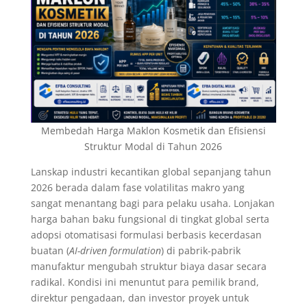
Membedah Harga Maklon Kosmetik dan Efisiensi
Struktur Modal di Tahun 2026
Lanskap industri kecantikan global sepanjang tahun
2026 berada dalam fase volatilitas makro yang
sangat menantang bagi para pelaku usaha. Lonjakan
harga bahan baku fungsional di tingkat global serta
adopsi otomatisasi formulasi berbasis kecerdasan
buatan (
AI-driven formulation
) di pabrik-pabrik
manufaktur mengubah struktur biaya dasar secara
radikal. Kondisi ini menuntut para pemilik brand,
direktur pengadaan, dan investor proyek untuk