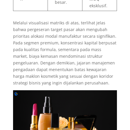
besar.
eksklusif.
Melalui visualisasi matriks di atas, terlihat jelas
bahwa pergeseran target pasar akan mengubah
prioritas alokasi modal manufaktur secara signifikan.
Pada segmen premium, konsentrasi kapital berpusat
pada kualitas formula, sementara pada mass
market, biaya kemasan mendominasi struktur
pengeluaran. Dengan demikian, jajaran manajemen
pengadaan dapat menentukan batas kewajaran
harga maklon kosmetik yang sesuai dengan koridor
strategi bisnis yang ingin dijalankan perusahaan.