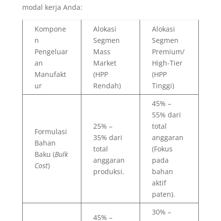
modal kerja Anda:
Kompone
Alokasi
Alokasi
n
Segmen
Segmen
Pengeluar
Mass
Premium/
an
Market
High-Tier
Manufakt
(HPP
(HPP
ur
Rendah)
Tinggi)
45% –
55% dari
25% –
total
Formulasi
35% dari
anggaran
Bahan
total
(Fokus
Baku (
Bulk
anggaran
pada
Cost
)
produksi.
bahan
aktif
paten).
30% –
45% –