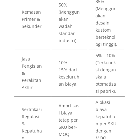
35%
50%
(Menggun
Kemasan
(Menggun
akan
Primer &
akan
desain
Sekunder
wadah
kustom
standar
berteknol
industri).
ogi tinggi).
5% – 10%
Jasa
10% –
(Terkonek
Pengisian
15% dari
si dengan
&
keseluruh
skala
Perakitan
an biaya.
otomatisa
Akhir
si pabrik).
Alokasi
Amortisas
Sertifikasi
biaya
i biaya
Regulasi
kepatuha
tetap per
&
n per SKU
SKU ber-
Kepatuha
dengan
MOQ
n
MOQ