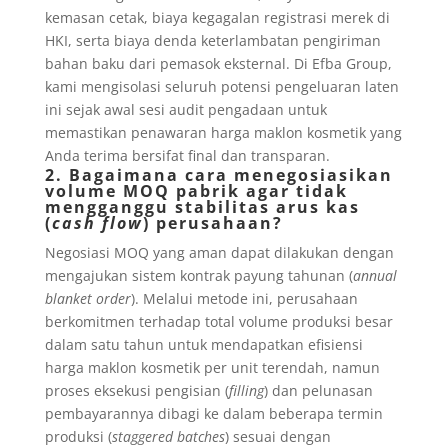
kemasan cetak, biaya kegagalan registrasi merek di
HKI, serta biaya denda keterlambatan pengiriman
bahan baku dari pemasok eksternal. Di Efba Group,
kami mengisolasi seluruh potensi pengeluaran laten
ini sejak awal sesi audit pengadaan untuk
memastikan penawaran harga maklon kosmetik yang
Anda terima bersifat final dan transparan.
2. Bagaimana cara menegosiasikan
volume MOQ pabrik agar tidak
mengganggu stabilitas arus kas
(
cash flow
) perusahaan?
Negosiasi MOQ yang aman dapat dilakukan dengan
mengajukan sistem kontrak payung tahunan (
annual
blanket order
). Melalui metode ini, perusahaan
berkomitmen terhadap total volume produksi besar
dalam satu tahun untuk mendapatkan efisiensi
harga maklon kosmetik per unit terendah, namun
proses eksekusi pengisian (
filling
) dan pelunasan
pembayarannya dibagi ke dalam beberapa termin
produksi (
staggered batches
) sesuai dengan