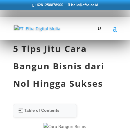
+6281258878900
hello@efba.co.id
5 Tips Jitu Cara
Bangun Bisnis dari
Nol Hingga Sukses
Table of Contents