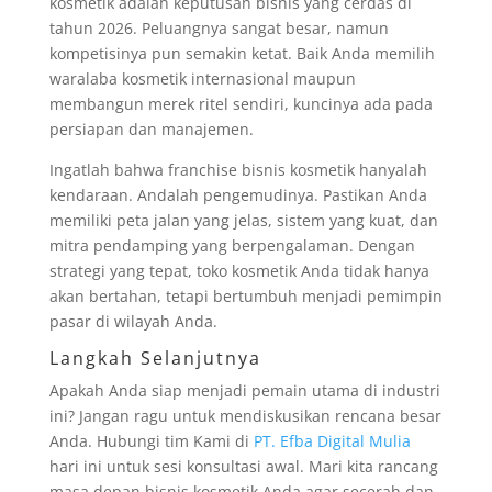
kosmetik adalah keputusan bisnis yang cerdas di
tahun 2026. Peluangnya sangat besar, namun
kompetisinya pun semakin ketat. Baik Anda memilih
waralaba kosmetik internasional maupun
membangun merek ritel sendiri, kuncinya ada pada
persiapan dan manajemen.
Ingatlah bahwa franchise bisnis kosmetik hanyalah
kendaraan. Andalah pengemudinya. Pastikan Anda
memiliki peta jalan yang jelas, sistem yang kuat, dan
mitra pendamping yang berpengalaman. Dengan
strategi yang tepat, toko kosmetik Anda tidak hanya
akan bertahan, tetapi bertumbuh menjadi pemimpin
pasar di wilayah Anda.
Langkah Selanjutnya
Apakah Anda siap menjadi pemain utama di industri
ini? Jangan ragu untuk mendiskusikan rencana besar
Anda. Hubungi tim Kami di
PT. Efba Digital Mulia
hari ini untuk sesi konsultasi awal. Mari kita rancang
masa depan bisnis kosmetik Anda agar secerah dan