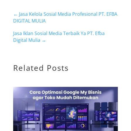
←
Jasa Kelola Sosial Media Profesional PT. EFBA
DIGITAL MULIA
Jasa Iklan Sosial Media Terbaik Ya PT. Efba
Digital Mulia
→
Related Posts