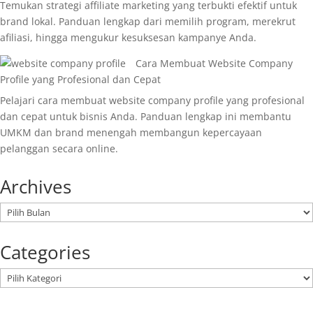
Temukan strategi affiliate marketing yang terbukti efektif untuk
brand lokal. Panduan lengkap dari memilih program, merekrut
afiliasi, hingga mengukur kesuksesan kampanye Anda.
Cara Membuat Website Company
Profile yang Profesional dan Cepat
Pelajari cara membuat website company profile yang profesional
dan cepat untuk bisnis Anda. Panduan lengkap ini membantu
UMKM dan brand menengah membangun kepercayaan
pelanggan secara online.
Archives
Arsip
Categories
Kategori