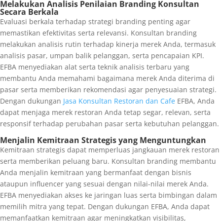
Melakukan Analisis Penilaian Branding Konsultan
Secara Berkala
Evaluasi berkala terhadap strategi branding penting agar
memastikan efektivitas serta relevansi. Konsultan branding
melakukan analisis rutin terhadap kinerja merek Anda, termasuk
analisis pasar, umpan balik pelanggan, serta pencapaian KPI.
EFBA menyediakan alat serta teknik analisis terbaru yang
membantu Anda memahami bagaimana merek Anda diterima di
pasar serta memberikan rekomendasi agar penyesuaian strategi.
Dengan dukungan
Jasa Konsultan Restoran dan Cafe
EFBA, Anda
dapat menjaga merek restoran Anda tetap segar, relevan, serta
responsif terhadap perubahan pasar serta kebutuhan pelanggan.
Menjalin Kemitraan Strategis yang Menguntungkan
Kemitraan strategis dapat memperluas jangkauan merek restoran
serta memberikan peluang baru. Konsultan branding membantu
Anda menjalin kemitraan yang bermanfaat dengan bisnis
ataupun influencer yang sesuai dengan nilai-nilai merek Anda.
EFBA menyediakan akses ke jaringan luas serta bimbingan dalam
memilih mitra yang tepat. Dengan dukungan EFBA, Anda dapat
memanfaatkan kemitraan agar meningkatkan visibilitas,