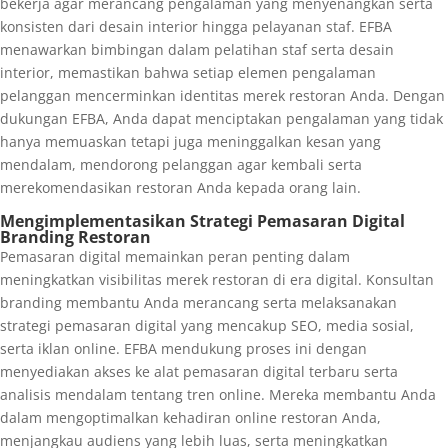
bekerja agar merancang pengalaman yang menyenangkan serta
konsisten dari desain interior hingga pelayanan staf. EFBA
menawarkan bimbingan dalam pelatihan staf serta desain
interior, memastikan bahwa setiap elemen pengalaman
pelanggan mencerminkan identitas merek restoran Anda. Dengan
dukungan EFBA, Anda dapat menciptakan pengalaman yang tidak
hanya memuaskan tetapi juga meninggalkan kesan yang
mendalam, mendorong pelanggan agar kembali serta
merekomendasikan restoran Anda kepada orang lain.
Mengimplementasikan Strategi Pemasaran Digital
Branding Restoran
Pemasaran digital memainkan peran penting dalam
meningkatkan visibilitas merek restoran di era digital. Konsultan
branding membantu Anda merancang serta melaksanakan
strategi pemasaran digital yang mencakup SEO, media sosial,
serta iklan online. EFBA mendukung proses ini dengan
menyediakan akses ke alat pemasaran digital terbaru serta
analisis mendalam tentang tren online. Mereka membantu Anda
dalam mengoptimalkan kehadiran online restoran Anda,
menjangkau audiens yang lebih luas, serta meningkatkan