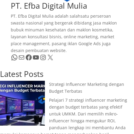
PT. Efba Digital Mulia
PT. Efba Digital Mulia adalah salahsatu perseroan
swasta nasional yang bergerak dibidang jasa maklon
bubuk minuman kesehatan dan maklon kosmetika,
layanan konsultasi bisnis, online marketing, market
place management, pasang iklan Google Ads juga
desain pembuatan website.
WhatsApp
Mail
Facebook
YouTube
Instagram
X
Latest Posts
Strategi Influencer Marketing dengan
Budget Terbatas
Pelajari 7 strategi influencer marketing
dengan budget terbatas yang efektif
untuk UMKM. Dari memilih mikro-
influencer hingga mengukur ROI,
panduan lengkap ini membantu Anda