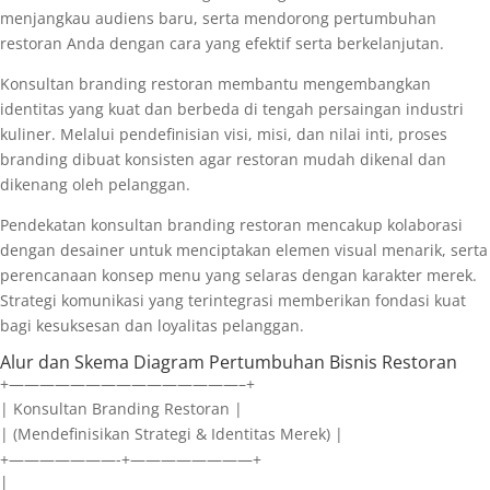
menjangkau audiens baru, serta mendorong pertumbuhan
restoran Anda dengan cara yang efektif serta berkelanjutan.
Konsultan branding restoran membantu mengembangkan
identitas yang kuat dan berbeda di tengah persaingan industri
kuliner. Melalui pendefinisian visi, misi, dan nilai inti, proses
branding dibuat konsisten agar restoran mudah dikenal dan
dikenang oleh pelanggan.
Pendekatan konsultan branding restoran mencakup kolaborasi
dengan desainer untuk menciptakan elemen visual menarik, serta
perencanaan konsep menu yang selaras dengan karakter merek.
Strategi komunikasi yang terintegrasi memberikan fondasi kuat
bagi kesuksesan dan loyalitas pelanggan.
Alur dan Skema Diagram Pertumbuhan Bisnis Restoran
+———————————————–+
| Konsultan Branding Restoran |
| (Mendefinisikan Strategi & Identitas Merek) |
+———————-+————————+
│