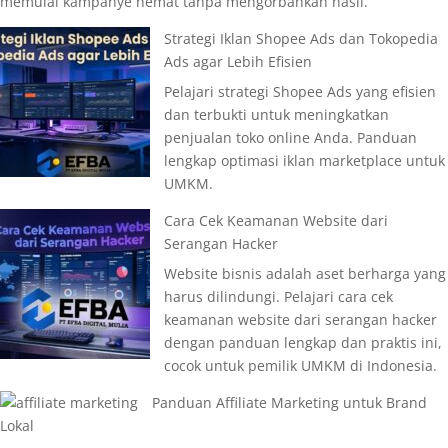
memulai kampanye hemat tanpa mengorbankan hasil.
Strategi Iklan Shopee Ads dan Tokopedia
Ads agar Lebih Efisien
Pelajari strategi Shopee Ads yang efisien
dan terbukti untuk meningkatkan
penjualan toko online Anda. Panduan
lengkap optimasi iklan marketplace untuk
UMKM.
Cara Cek Keamanan Website dari
Serangan Hacker
Website bisnis adalah aset berharga yang
harus dilindungi. Pelajari cara cek
keamanan website dari serangan hacker
dengan panduan lengkap dan praktis ini,
cocok untuk pemilik UMKM di Indonesia.
Panduan Affiliate Marketing untuk Brand
Lokal