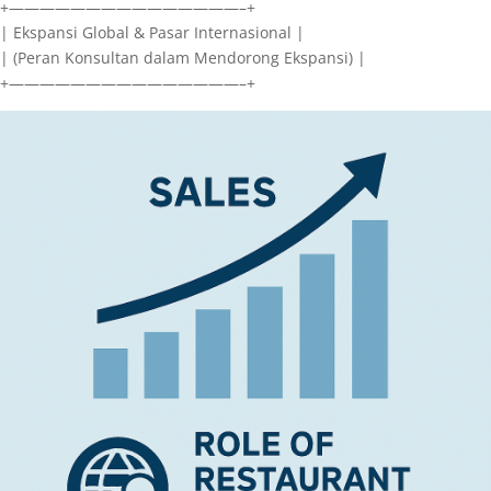
+———————————————–+
| Ekspansi Global & Pasar Internasional |
| (Peran Konsultan dalam Mendorong Ekspansi) |
+———————————————–+