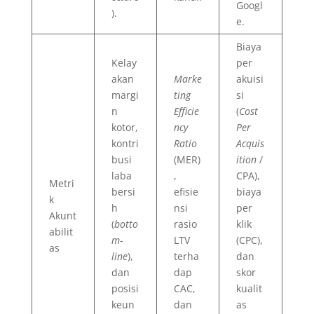
Googl
).
e.
Biaya
Kelay
per
akan
Marke
akuisi
margi
ting
si
n
Efficie
(
Cost
kotor,
ncy
Per
kontri
Ratio
Acquis
busi
(MER)
ition
/
laba
,
CPA),
Metri
bersi
efisie
biaya
k
h
nsi
per
Akunt
(
botto
rasio
klik
abilit
m-
LTV
(CPC),
as
line
),
terha
dan
dan
dap
skor
posisi
CAC,
kualit
keun
dan
as