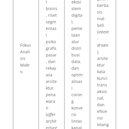
l
ekosi
berba
bisnis
stem
sis
, riset
digita
niat
segm
l,
beli
entas
peme
(
intent
i
taan
-
psiko
alur
Fokus
driven
grafis
distri
Anali
),
pasar
busi
sis
arsite
, dan
data,
Makr
ktur
rekay
dan
o
kata
asa
optim
kunci
arsite
alisas
trans
ktur
i
aksio
pena
coron
nal,
wara
g
dan
n
konve
efisie
(
offer
rsi
nsi
archit
lintas
lelang
ecture
kanal.