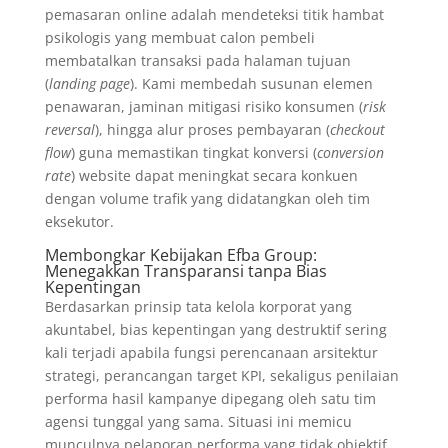
pemasaran online adalah mendeteksi titik hambat
psikologis yang membuat calon pembeli
membatalkan transaksi pada halaman tujuan
(
landing page
). Kami membedah susunan elemen
penawaran, jaminan mitigasi risiko konsumen (
risk
reversal
), hingga alur proses pembayaran (
checkout
flow
) guna memastikan tingkat konversi (
conversion
rate
) website dapat meningkat secara konkuen
dengan volume trafik yang didatangkan oleh tim
eksekutor.
Membongkar Kebijakan Efba Group:
Menegakkan Transparansi tanpa Bias
Kepentingan
Berdasarkan prinsip tata kelola korporat yang
akuntabel, bias kepentingan yang destruktif sering
kali terjadi apabila fungsi perencanaan arsitektur
strategi, perancangan target KPI, sekaligus penilaian
performa hasil kampanye dipegang oleh satu tim
agensi tunggal yang sama. Situasi ini memicu
munculnya pelaporan performa yang tidak objektif,