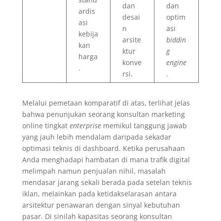
dan
dan
ardis
desai
optim
asi
n
asi
kebija
arsite
biddin
kan
ktur
g
harga
konve
engine
.
rsi.
.
Melalui pemetaan komparatif di atas, terlihat jelas
bahwa penunjukan seorang konsultan marketing
online tingkat
enterprise
memikul tanggung jawab
yang jauh lebih mendalam daripada sekadar
optimasi teknis di dashboard. Ketika perusahaan
Anda menghadapi hambatan di mana trafik digital
melimpah namun penjualan nihil, masalah
mendasar jarang sekali berada pada setelan teknis
iklan, melainkan pada ketidakselarasan antara
arsitektur penawaran dengan sinyal kebutuhan
pasar. Di sinilah kapasitas seorang konsultan