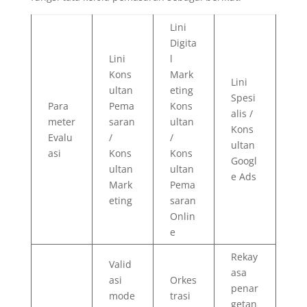
Lini
Digita
Lini
l
Kons
Mark
Lini
ultan
eting
Spesi
Para
Pema
Kons
alis /
meter
saran
ultan
Kons
Evalu
/
/
ultan
asi
Kons
Kons
Googl
ultan
ultan
e Ads
Mark
Pema
eting
saran
Onlin
e
Rekay
Valid
asa
asi
Orkes
penar
mode
trasi
getan