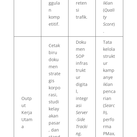
ggula
reten
iklan
n
si
(
Quali
komp
trafik.
ty
etitif.
Score
)
.
Doku
Tata
Cetak
men
kelola
biru
SOP
strukt
doku
infras
ur
men
trukt
kamp
strate
ur
anye
gis
digita
iklan
korpo
l,
penca
rasi,
Outp
integr
rian
studi
ut
asi
(
Searc
kelay
Kerja
Server
h
),
akan
Utam
-Side
perfo
pasar
a
Tracki
rma
, dan
ng
,
PMax,
stand