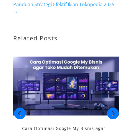
Panduan Strategi Efektif Iklan Tokopedia 2025
→
Related Posts
Cara Optimasi Google My Bisnis agar
S