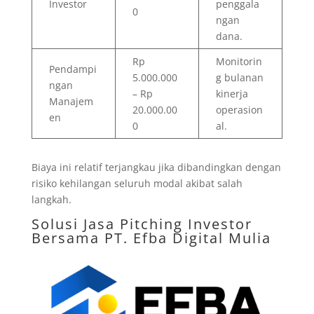
Investor
penggala
0
ngan
dana.
Rp
Monitorin
Pendampi
5.000.000
g bulanan
ngan
– Rp
kinerja
Manajem
20.000.00
operasion
en
0
al.
Biaya ini relatif terjangkau jika dibandingkan dengan
risiko kehilangan seluruh modal akibat salah
langkah.
Solusi Jasa Pitching Investor
Bersama
PT. Efba Digital Mulia