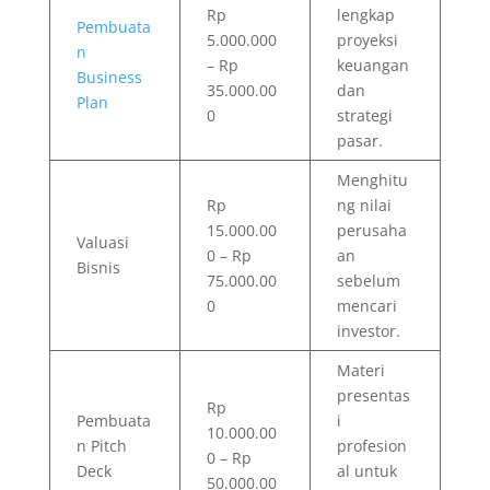
Rp
lengkap
Pembuata
5.000.000
proyeksi
n
– Rp
keuangan
Business
35.000.00
dan
Plan
0
strategi
pasar.
Menghitu
Rp
ng nilai
15.000.00
perusaha
Valuasi
0 – Rp
an
Bisnis
75.000.00
sebelum
0
mencari
investor.
Materi
presentas
Rp
Pembuata
i
10.000.00
n Pitch
profesion
0 – Rp
Deck
al untuk
50.000.00