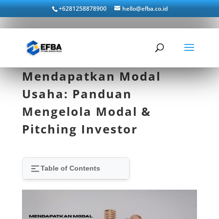
+6281258878900
hello@efba.co.id
Mendapatkan Modal
Usaha: Panduan
Mengelola Modal &
Pitching Investor
Table of Contents