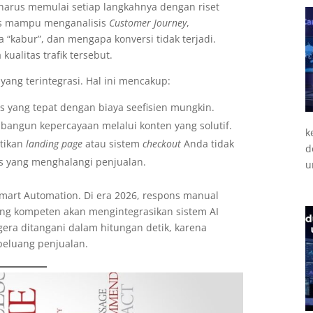
t harus memulai setiap langkahnya dengan riset
s mampu menganalisis
Customer Journey
,
 “kabur”, dan mengapa konversi tidak terjadi.
kualitas trafik tersebut.
yang terintegrasi. Hal ini mencakup:
ns yang tepat dengan biaya seefisien mungkin.
bangun kepercayaan melalui konten yang solutif.
k
tikan
landing page
atau sistem
checkout
Anda tidak
d
s yang menghalangi penjualan.
u
mart Automation. Di era 2026, respons manual
yang kompeten akan mengintegrasikan sistem AI
era ditangani dalam hitungan detik, karena
peluang penjualan.