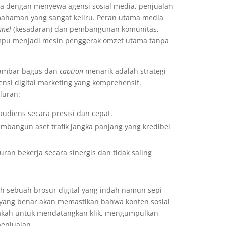
a dengan menyewa agensi sosial media, penjualan
mahaman yang sangat keliru. Peran utama media
nnel
(kesadaran) dan pembangunan komunitas,
ampu menjadi mesin penggerak omzet utama tanpa
gambar bagus dan
caption
menarik adalah strategi
nsi digital marketing yang komprehensif.
luran:
udiens secara presisi dan cepat.
mbangun aset trafik jangka panjang yang kredibel
uran bekerja secara sinergis dan tidak saling
lah sebuah brosur digital yang indah namun sepi
g yang benar akan memastikan bahwa konten sosial
apakah untuk mendatangkan klik, mengumpulkan
enjualan.