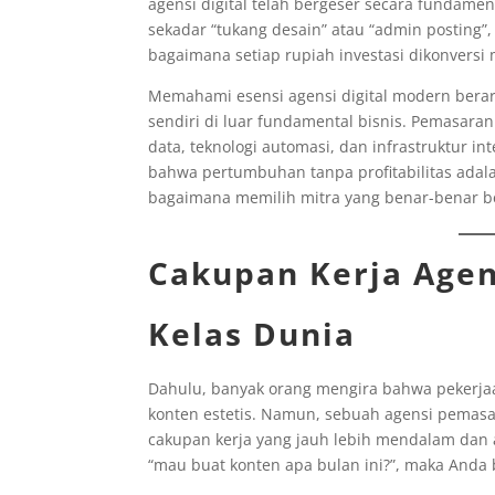
agensi digital telah bergeser secara fundamen
sekadar “tukang desain” atau “admin posting
bagaimana setiap rupiah investasi dikonversi
Memahami esensi agensi digital modern bera
sendiri di luar fundamental bisnis. Pemasaran
data, teknologi automasi, dan infrastruktur in
bahwa pertumbuhan tanpa profitabilitas adala
bagaimana memilih mitra yang benar-benar ber
Cakupan Kerja Agen
Kelas Dunia
Dahulu, banyak orang mengira bahwa pekerja
konten estetis. Namun, sebuah agensi pemasar
cakupan kerja yang jauh lebih mendalam dan a
“mau buat konten apa bulan ini?”, maka Anda 