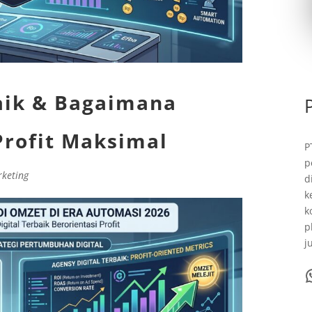
baik & Bagaimana
rofit Maksimal
P
p
rketing
d
k
k
p
j
WhatsA