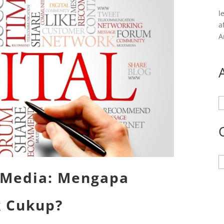
l
a
A
A
K
l Media: Mengapa
k Cukup?