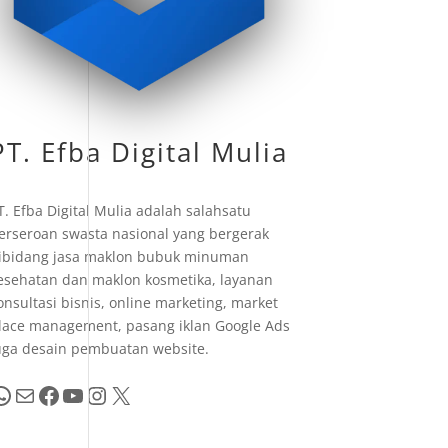
PT. Efba Digital Mulia
T. Efba Digital Mulia adalah salahsatu
erseroan swasta nasional yang bergerak
ibidang jasa maklon bubuk minuman
esehatan dan maklon kosmetika, layanan
onsultasi bisnis, online marketing, market
lace management, pasang iklan Google Ads
uga desain pembuatan website.
pp
Mail
Facebook
YouTube
Instagram
X