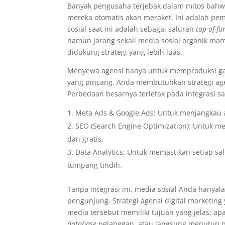
Banyak pengusaha terjebak dalam mitos bahw
mereka otomatis akan meroket. Ini adalah pe
sosial saat ini adalah sebagai saluran
top-of-fu
namun jarang sekali media sosial organik m
didukung strategi yang lebih luas.
Menyewa agensi hanya untuk memproduksi 
yang pincang. Anda membutuhkan strategi age
Perbedaan besarnya terletak pada integrasi sa
Meta Ads & Google Ads: Untuk menjangkau a
SEO (Search Engine Optimization): Untuk me
dan gratis.
Data Analytics: Untuk memastikan setiap sal
tumpang tindih.
Tanpa integrasi ini, media sosial Anda hanya
pengunjung. Strategi agensi digital marketin
media tersebut memiliki tujuan yang jelas: 
database
pelanggan, atau langsung menutup p