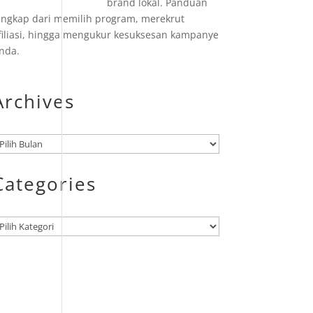
brand lokal. Panduan
engkap dari memilih program, merekrut
filiasi, hingga mengukur kesuksesan kampanye
nda.
Archives
rsip
Categories
ategori