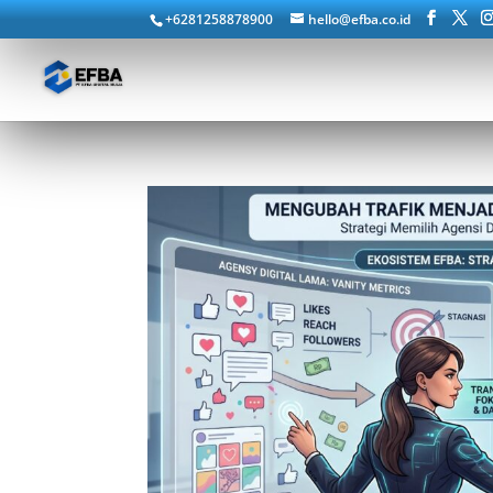
+6281258878900
hello@efba.co.id