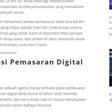
tal. Di era ini, Anda tidak lagi membutuhkan
”, melainkan arsitek pertumbuhan yang memahami
 menjadi omzet.
u
rti memahami bahwa pemasaran tidak bisa berdiri
h
 yang hebat adalah hasil dari sinkronisasi antara
m
ternal yang sehat. Kami di Ekosistem Efba percaya
t
h kesia-siaan, dan artikel ini akan memandu Anda
orientasi pada hasil nyata.
si Pemasaran Digital
an sebuah agensi hanya terbatas pada pembuatan
an digital kelas dunia di tahun 2026 memiliki
p
nalitis. Jika mitra Anda saat ini hanya menanyakan
o
berada dalam bahaya finansial.