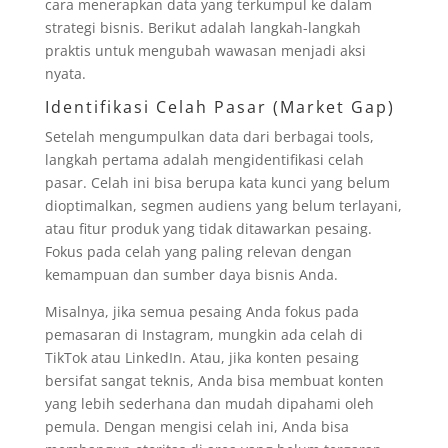
cara menerapkan data yang terkumpul ke dalam
strategi bisnis. Berikut adalah langkah-langkah
praktis untuk mengubah wawasan menjadi aksi
nyata.
Identifikasi Celah Pasar (Market Gap)
Setelah mengumpulkan data dari berbagai tools,
langkah pertama adalah mengidentifikasi celah
pasar. Celah ini bisa berupa kata kunci yang belum
dioptimalkan, segmen audiens yang belum terlayani,
atau fitur produk yang tidak ditawarkan pesaing.
Fokus pada celah yang paling relevan dengan
kemampuan dan sumber daya bisnis Anda.
Misalnya, jika semua pesaing Anda fokus pada
pemasaran di Instagram, mungkin ada celah di
TikTok atau LinkedIn. Atau, jika konten pesaing
bersifat sangat teknis, Anda bisa membuat konten
yang lebih sederhana dan mudah dipahami oleh
pemula. Dengan mengisi celah ini, Anda bisa