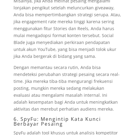
Misalnya, jika Anda melihat pesaing mengalami
lonjakan pengikut setelah meluncurkan giveaway,
Anda bisa mempertimbangkan strategi serupa. Atau,
jika engagement rate mereka tinggi karena sering
menggunakan fitur Stories dan Reels, Anda harus
mulai mengadopsi format konten tersebut. Social
Blade juga menyediakan perkiraan pendapatan
untuk akun YouTube, yang bisa menjadi tolok ukur
jika Anda bergerak di bidang yang sama.
Dengan memantau secara rutin, Anda bisa
mendeteksi perubahan strategi pesaing secara real-
time. Jika mereka tiba-tiba mengurangi frekuensi
posting, mungkin mereka sedang melakukan
evaluasi atau mengalami masalah internal. Ini
adalah kesempatan bagi Anda untuk meningkatkan
aktivitas dan merebut perhatian audiens mereka.
6. SpyFu: Mengintip Kata Kunci
Berbayar Pesaing
SpyFu adalah tool khusus untuk analisis kompetitor