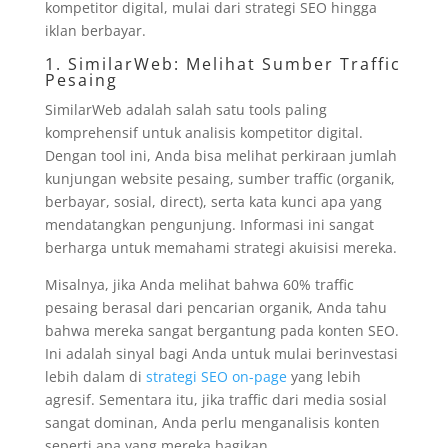
kompetitor digital, mulai dari strategi SEO hingga
iklan berbayar.
1. SimilarWeb: Melihat Sumber Traffic
Pesaing
SimilarWeb adalah salah satu tools paling
komprehensif untuk analisis kompetitor digital.
Dengan tool ini, Anda bisa melihat perkiraan jumlah
kunjungan website pesaing, sumber traffic (organik,
berbayar, sosial, direct), serta kata kunci apa yang
mendatangkan pengunjung. Informasi ini sangat
berharga untuk memahami strategi akuisisi mereka.
Misalnya, jika Anda melihat bahwa 60% traffic
pesaing berasal dari pencarian organik, Anda tahu
bahwa mereka sangat bergantung pada konten SEO.
Ini adalah sinyal bagi Anda untuk mulai berinvestasi
lebih dalam di
strategi SEO on-page
yang lebih
agresif. Sementara itu, jika traffic dari media sosial
sangat dominan, Anda perlu menganalisis konten
seperti apa yang mereka bagikan.