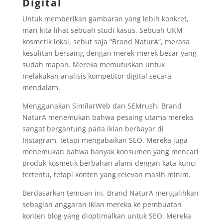
Digital
Untuk memberikan gambaran yang lebih konkret,
mari kita lihat sebuah studi kasus. Sebuah UKM
kosmetik lokal, sebut saja “Brand NaturA”, merasa
kesulitan bersaing dengan merek-merek besar yang
sudah mapan. Mereka memutuskan untuk
melakukan analisis kompetitor digital secara
mendalam.
Menggunakan SimilarWeb dan SEMrush, Brand
NaturA menemukan bahwa pesaing utama mereka
sangat bergantung pada iklan berbayar di
Instagram, tetapi mengabaikan SEO. Mereka juga
menemukan bahwa banyak konsumen yang mencari
produk kosmetik berbahan alami dengan kata kunci
tertentu, tetapi konten yang relevan masih minim.
Berdasarkan temuan ini, Brand NaturA mengalihkan
sebagian anggaran iklan mereka ke pembuatan
konten blog yang dioptimalkan untuk SEO. Mereka