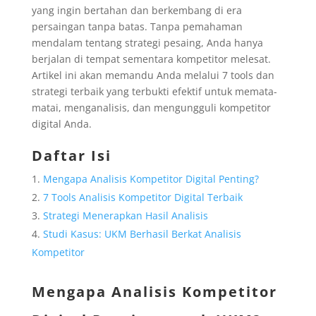
yang ingin bertahan dan berkembang di era
persaingan tanpa batas. Tanpa pemahaman
mendalam tentang strategi pesaing, Anda hanya
berjalan di tempat sementara kompetitor melesat.
Artikel ini akan memandu Anda melalui 7 tools dan
strategi terbaik yang terbukti efektif untuk memata-
matai, menganalisis, dan mengungguli kompetitor
digital Anda.
Daftar Isi
Mengapa Analisis Kompetitor Digital Penting?
7 Tools Analisis Kompetitor Digital Terbaik
Strategi Menerapkan Hasil Analisis
Studi Kasus: UKM Berhasil Berkat Analisis
Kompetitor
Mengapa Analisis Kompetitor