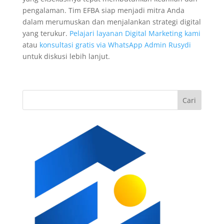
pengalaman. Tim EFBA siap menjadi mitra Anda
dalam merumuskan dan menjalankan strategi digital
yang terukur.
Pelajari layanan Digital Marketing kami
atau
konsultasi gratis via WhatsApp Admin Rusydi
untuk diskusi lebih lanjut.
Cari