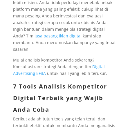
lebih efisien. Anda tidak perlu lagi menebak-nebak
platform mana yang paling efektif; cukup lihat di
mana pesaing Anda berinvestasi dan evaluasi
apakah strategi serupa cocok untuk bisnis Anda.
Ingin bantuan dalam mengelola strategi digital
Anda? Tim
jasa pasang iklan digital
kami siap
membantu Anda merumuskan kampanye yang tepat
sasaran.
Mulai analisis kompetitor Anda sekarang?
Konsultasikan strategi Anda dengan tim
Digital
Advertising EFBA
untuk hasil yang lebih terukur.
7 Tools Analisis Kompetitor
Digital Terbaik yang Wajib
Anda Coba
Berikut adalah tujuh tools yang telah teruji dan
terbukti efektif untuk membantu Anda menganalisis