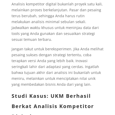
Analisis kompetitor digital bukanlah proyek satu kali,
melainkan proses berkelanjutan. Pasar dan pesaing
terus berubah, sehingga Anda harus rutin
melakukan analisis minimal sebulan sekali.
Jadwalkan waktu khusus untuk meninjau data dari
tools yang Anda gunakan dan sesuaikan strategi
sesuai temuan terbaru.
Jangan takut untuk bereksperimen. Jika Anda melihat
pesaing sukses dengan strategi tertentu, coba
terapkan versi Anda yang lebih baik. Inovasi
seringkali lahir dari adaptasi yang cerdas. Ingatlah
bahwa tujuan akhir dari analisis ini bukanlah untuk
meniru, melainkan untuk menciptakan nilai unik
yang membedakan bisnis Anda dari yang lain.
Studi Kasus: UKM Berhasil
Berkat Analisis Kompetitor