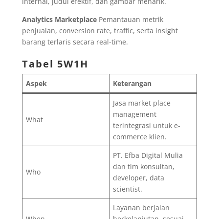
internal, judul efektif, dan gambar menarik.
Analytics Marketplace
Pemantauan metrik
penjualan, conversion rate, traffic, serta insight
barang terlaris secara real-time.
Tabel 5W1H
Aspek
Keterangan
Jasa market place
management
What
terintegrasi untuk e-
commerce klien.
PT. Efba Digital Mulia
dan tim konsultan,
Who
developer, data
scientist.
Layanan berjalan
When
berkelanjutan, sesuai