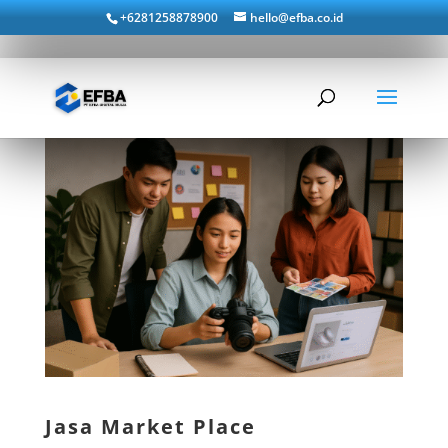
+6281258878900
hello@efba.co.id
Jasa Market Place