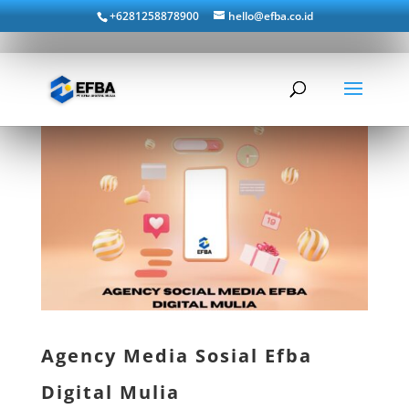
+6281258878900
hello@efba.co.id
Agency Media Sosial Efba
Digital Mulia