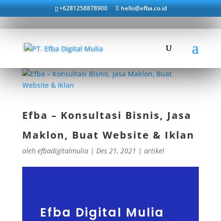
+6281258878900
hello@efba.co.id
Efba – Konsultasi Bisnis, Jasa
Maklon, Buat Website & Iklan
oleh
efbadigitalmulia
|
Des 21, 2021
|
artikel
Efba Digital Mulia