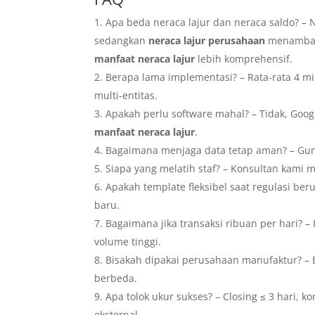
Apa beda neraca lajur dan neraca saldo? –
sedangkan
neraca lajur perusahaan
menambah 
manfaat neraca lajur
lebih komprehensif.
Berapa lama implementasi? – Rata-rata 4 mi
multi-entitas.
Apakah perlu software mahal? – Tidak, Go
manfaat neraca lajur
.
Bagaimana menjaga data tetap aman? – Gunak
Siapa yang melatih staf? – Konsultan kami 
Apakah template fleksibel saat regulasi be
baru.
Bagaimana jika transaksi ribuan per hari? 
volume tinggi.
Bisakah dipakai perusahaan manufaktur? – B
berbeda.
Apa tolok ukur sukses? – Closing ≤ 3 hari, k
eksternal.