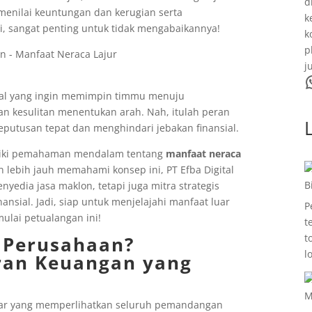
d
 menilai keuntungan dan kerugian serta
k
i, sangat penting untuk tidak mengabaikannya!
k
p
j
WhatsA
pal yang ingin memimpin timmu menuju
n kesulitan menentukan arah. Nah, itulah peran
putusan tepat dan menghindari jebakan finansial.
miliki pemahaman mendalam tentang
manfaat neraca
n lebih jauh memahami konsep ini, PT Efba Digital
B
edia jasa maklon, tetapi juga mitra strategis
sial. Jadi, siap untuk menjelajahi manfaat luar
P
mulai petualangan ini!
t
t
r Perusahaan?
l
an Keuangan yang
M
sar yang memperlihatkan seluruh pemandangan