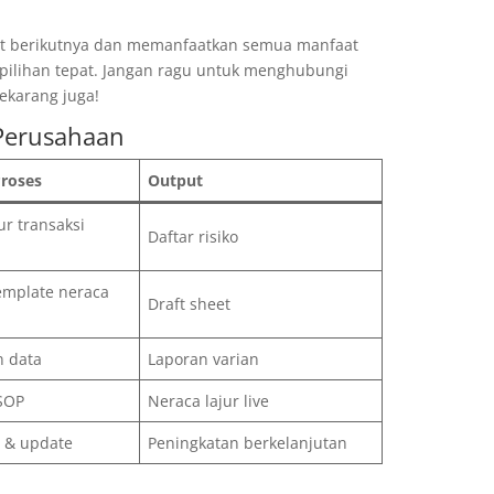
gkat berikutnya dan memanfaatkan semua manfaat
h pilihan tepat. Jangan ragu untuk menghubungi
ekarang juga!
 Perusahaan
Proses
Output
r transaksi
Daftar risiko
mplate neraca
Draft sheet
n data
Laporan varian
 SOP
Neraca lajur live
a & update
Peningkatan berkelanjutan