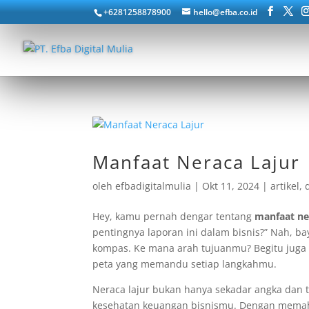
+6281258878900
hello@efba.co.id
Manfaat Neraca Lajur
oleh
efbadigitalmulia
|
Okt 11, 2024
|
artikel
,
Hey, kamu pernah dengar tentang
manfaat ne
pentingnya laporan ini dalam bisnis?” Nah, b
kompas. Ke mana arah tujuanmu? Begitu juga 
peta yang memandu setiap langkahmu.
Neraca lajur bukan hanya sekadar angka dan 
kesehatan keuangan bisnismu. Dengan memaha