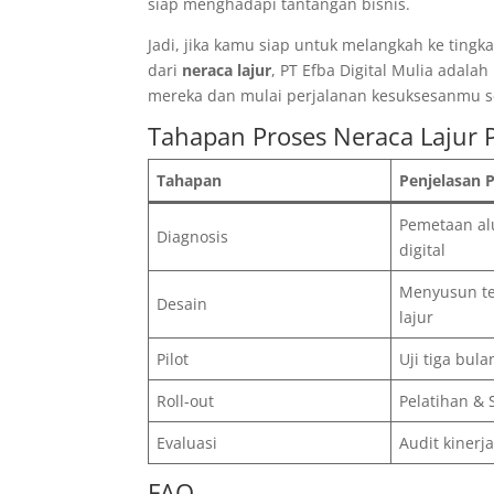
siap menghadapi tantangan bisnis.
Jadi, jika kamu siap untuk melangkah ke tin
dari
neraca lajur
, PT Efba Digital Mulia adala
mereka dan mulai perjalanan kesuksesanmu s
Tahapan Proses Neraca Lajur
Tahapan
Penjelasan 
Pemetaan alu
Diagnosis
digital
Menyusun te
Desain
lajur
Pilot
Uji tiga bula
Roll-out
Pelatihan &
Evaluasi
Audit kinerj
FAQ