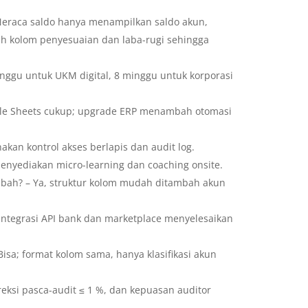
 Neraca saldo hanya menampilkan saldo akun,
kolom penyesuaian dan laba-rugi sehingga
nggu untuk UKM digital, 8 minggu untuk korporasi
ogle Sheets cukup; upgrade ERP menambah otomasi
an kontrol akses berlapis dan audit log.
menyediakan micro-learning dan coaching onsite.
rubah? – Ya, struktur kolom mudah ditambah akun
– Integrasi API bank dan marketplace menyelesaikan
isa; format kolom sama, hanya klasifikasi akun
oreksi pasca-audit ≤ 1 %, dan kepuasan auditor