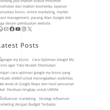
ibidang jasa maklon bubuk minuman
esehatan dan maklon kosmetika, layanan
onsultasi bisnis, online marketing, market
lace management, pasang iklan Google Ads
uga desain pembuatan website.
pp
Mail
Facebook
YouTube
Instagram
X
Latest Posts
Cara Optimasi Google My
isnis agar Toko Mudah Ditemukan
elajari cara optimasi google my bisnis yang
erbukti efektif untuk meningkatkan visibilitas
oko Anda di Google Maps dan hasil pencarian
okal. Panduan lengkap untuk UMKM.
Strategi Influencer
arketing dengan Budget Terbatas