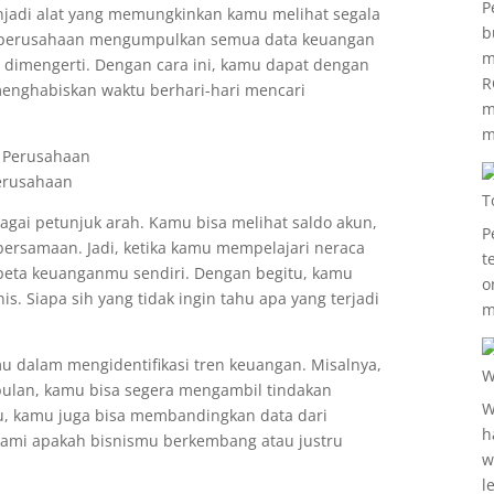
P
enjadi alat yang memungkinkan kamu melihat segala
b
jur perusahaan mengumpulkan semua data keuangan
m
dimengerti. Dengan cara ini, kamu dapat dengan
R
menghabiskan waktu berhari-hari mencari
m
m
erusahaan
T
bagai petunjuk arah. Kamu bisa melihat saldo akun,
P
 bersamaan. Jadi, ketika kamu mempelajari neraca
t
peta keuanganmu sendiri. Dengan begitu, kamu
o
. Siapa sih yang tidak ingin tahu apa yang terjadi
m
u dalam mengidentifikasi tren keuangan. Misalnya,
W
bulan, kamu bisa segera mengambil tindakan
W
itu, kamu juga bisa membandingkan data dari
h
ami apakah bisnismu berkembang atau justru
w
l