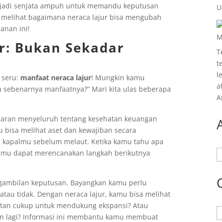
enjadi senjata ampuh untuk memandu keputusan
U
n melihat bagaimana neraca lajur bisa mengubah
anan ini!
M
r: Bukan Sekadar
T
t
l
 seru:
manfaat neraca lajur
! Mungkin kamu
a
apa sebenarnya manfaatnya?” Mari kita ulas beberapa
A
baran menyeluruh tentang kesehatan keuangan
u bisa melihat aset dan kewajiban secara
si kapalmu sebelum melaut. Ketika kamu tahu apa
kamu dapat merencanakan langkah berikutnya
A
ngambilan keputusan. Bayangkan kamu perlu
au tidak. Dengan neraca lajur, kamu bisa melihat
atan cukup untuk mendukung ekspansi? Atau
K
 lagi? Informasi ini membantu kamu membuat