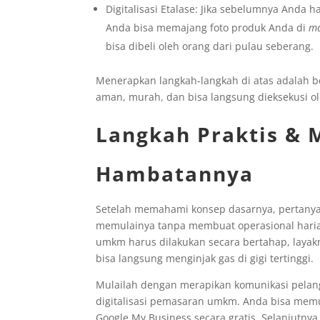
Digitalisasi Etalase: Jika sebelumnya Anda 
Anda bisa memajang foto produk Anda di
ma
bisa dibeli oleh orang dari pulau seberang.
Menerapkan langkah-langkah di atas adalah ben
aman, murah, dan bisa langsung dieksekusi o
Langkah Praktis & 
Hambatannya
Setelah memahami konsep dasarnya, pertanya
memulainya tanpa membuat operasional harian
umkm harus dilakukan secara bertahap, layak
bisa langsung menginjak gas di gigi tertinggi.
Mulailah dengan merapikan komunikasi pelang
digitalisasi pemasaran umkm. Anda bisa memu
Google My Business secara gratis. Selanjutn