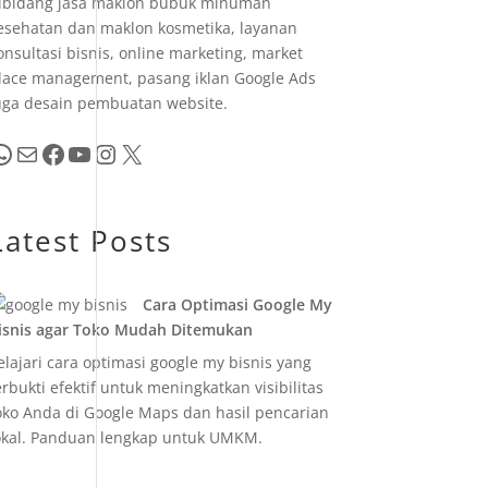
ibidang jasa maklon bubuk minuman
esehatan dan maklon kosmetika, layanan
onsultasi bisnis, online marketing, market
lace management, pasang iklan Google Ads
uga desain pembuatan website.
pp
Mail
Facebook
YouTube
Instagram
X
Latest Posts
Cara Optimasi Google My
isnis agar Toko Mudah Ditemukan
elajari cara optimasi google my bisnis yang
erbukti efektif untuk meningkatkan visibilitas
oko Anda di Google Maps dan hasil pencarian
okal. Panduan lengkap untuk UMKM.