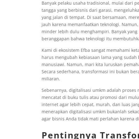
Banyak pelaku usaha tradisional, mulai dari p
tangga yang berbisnis dari garasi, mengeluhka
yang jalan di tempat. Di saat bersamaan, mer
jauh karena memanfaatkan teknologi. Namun, 
minder lebih dulu menghampiri. Banyak yang m
beranggapan bahwa teknologi itu membutuhka
Kami di ekosistem Efba sangat memahami ket
harus mengubah kebiasaan lama yang sudah b
manusiawi. Namun, mari kita luruskan pemaha
Secara sederhana, transformasi ini bukan ber
miliaran.
Sebenarnya, digitalisasi umkm adalah prose
mencatat di buku tulis atau promosi dari mul
internet agar lebih cepat, murah, dan luas ja
menerapkan digitalisasi umkm bukanlah sekad
agar bisnis Anda tidak mati perlahan karena d
Pentingnya Transfo