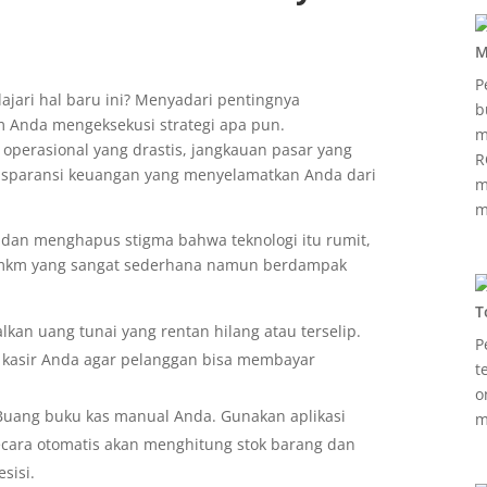
M
P
ari hal baru ini? Menyadari pentingnya
b
m Anda mengeksekusi strategi apa pun.
m
 operasional yang drastis, jangkauan pasar yang
R
ansparansi keuangan yang menyelamatkan Anda dari
m
m
dan menghapus stigma bahwa teknologi itu rumit,
i umkm yang sangat sederhana namun berdampak
T
kan uang tunai yang rentan hilang atau terselip.
P
 kasir Anda agar pelanggan bisa membayar
t
o
): Buang buku kas manual Anda. Gunakan aplikasi
m
cara otomatis akan menghitung stok barang dan
sisi.