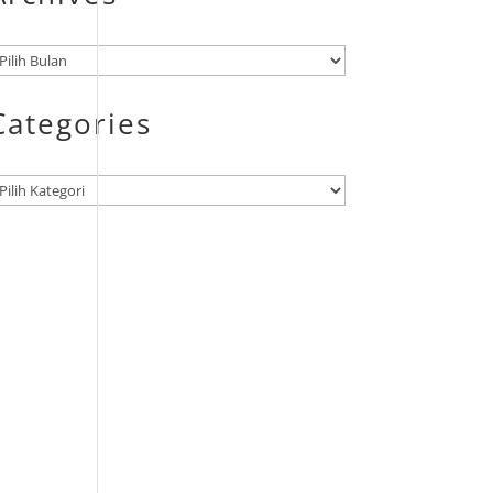
rsip
Categories
ategori