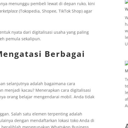
hanya menunggu pembeli lewat di depan ruko, kini
W
rketplace
(Tokopedia, Shopee, TikTok Shop) agar
W
h
w
tuk nyata dari digitalisasi usaha yang paling
l
leh pemula sekalipun.
U
Mengatasi Berbagai
M
T
an selanjutnya adalah bagaimana cara
t
 menjadi kacau? Menerapkan cara digitalisasi
l
nya orang belajar mengendarai mobil. Anda tidak
a
A
gan. Salah satu elemen terpenting adalah
lainya dengan mendaftarkan lokasi toko Anda di
ya, beralihlah menggunakan WhatsApp Business