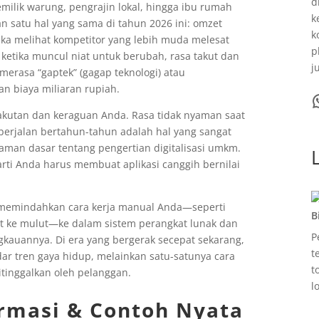
d
emilik warung, pengrajin lokal, hingga ibu rumah
k
n satu hal yang sama di tahun 2026 ini: omzet
k
eka melihat kompetitor yang lebih muda melesat
p
ketika muncul niat untuk berubah, rasa takut dan
j
erasa “gaptek” (gagap teknologi) atau
n biaya miliaran rupiah.
WhatsA
akutan dan keraguan Anda. Rasa tidak nyaman saat
erjalan bertahun-tahun adalah hal yang sangat
man dasar tentang pengertian digitalisasi umkm.
arti Anda harus membuat aplikasi canggih bernilai
s memindahkan cara kerja manual Anda—seperti
B
ut ke mulut—ke dalam sistem perangkat lunak dan
P
ngkauannya. Di era yang bergerak secepat sekarang,
t
ar tren gaya hidup, melainkan satu-satunya cara
t
itinggalkan oleh pelanggan.
l
rmasi & Contoh Nyata