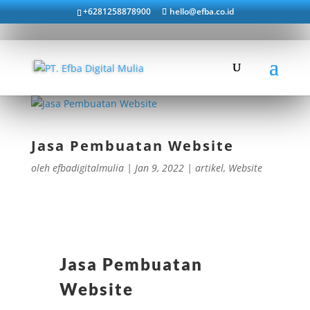
+6281258878900
hello@efba.co.id
Jasa Pembuatan Website
oleh
efbadigitalmulia
|
Jan 9, 2022
|
artikel
,
Website
Jasa Pembuatan
Website