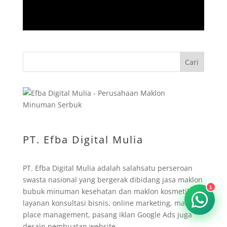
Cari
PT. Efba Digital Mulia
PT. Efba Digital Mulia adalah salahsatu perseroan
swasta nasional yang bergerak dibidang jasa maklon
1
bubuk minuman kesehatan dan maklon kosmetika,
layanan konsultasi bisnis, online marketing, market
place management, pasang iklan Google Ads juga
desain pembuatan website.