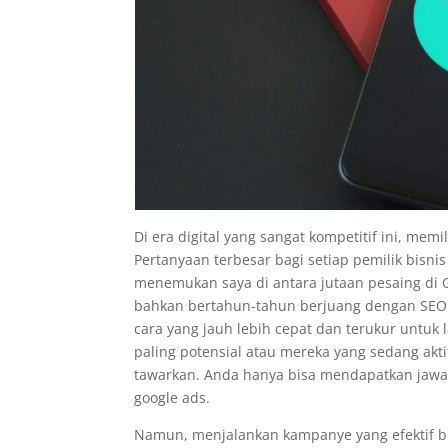
Di era digital yang sangat kompetitif ini, memi
Pertanyaan terbesar bagi setiap pemilik bisni
menemukan saya di antara jutaan pesaing di 
bahkan bertahun-tahun berjuang dengan SEO u
cara yang jauh lebih cepat dan terukur untuk
paling potensial atau mereka yang sedang akt
tawarkan. Anda hanya bisa mendapatkan jawa
google ads.
Namun, menjalankan kampanye yang efektif buk