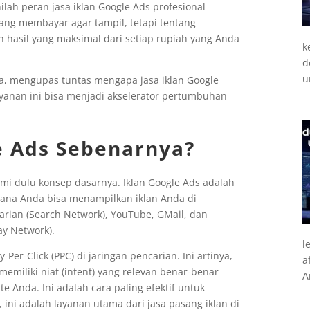
lah peran jasa iklan Google Ads profesional
tang membayar agar tampil, tetapi tentang
 hasil yang maksimal dari setiap rupiah yang Anda
k
d
u
da, mengupas tuntas mengapa jasa iklan Google
ayanan ini bisa menjadi akselerator pertumbuhan
le Ads Sebenarnya?
mi dulu konsep dasarnya. Iklan Google Ads adalah
mana Anda bisa menampilkan iklan Anda di
carian (Search Network), YouTube, GMail, dan
ay Network).
l
Per-Click (PPC) di jaringan pencarian. Ini artinya,
a
miliki niat (intent) yang relevan benar-benar
A
 Anda. Ini adalah cara paling efektif untuk
 ini adalah layanan utama dari jasa pasang iklan di