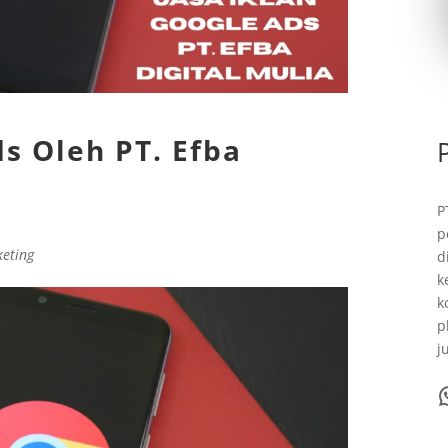
ds Oleh PT. Efba
P
p
keting
d
k
k
p
j
WhatsA