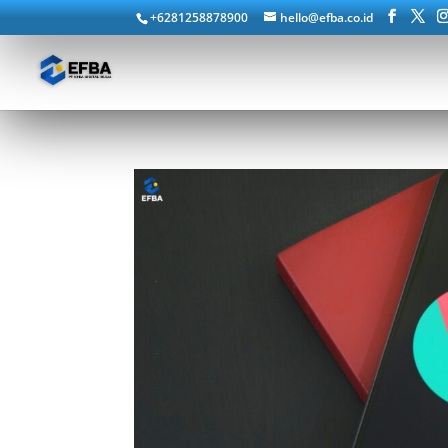
+6281258878900
hello@efba.co.id