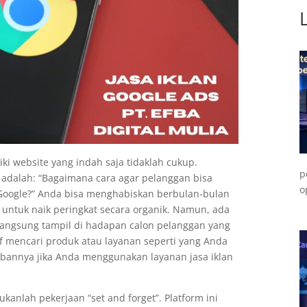
liki website yang indah saja tidaklah cukup.
p
s adalah: “Bagaimana cara agar pelanggan bisa
o
Google?” Anda bisa menghabiskan berbulan-bulan
ntuk naik peringkat secara organik. Namun, ada
 langsung tampil di hadapan calon pelanggan yang
if mencari produk atau layanan seperti yang Anda
bannya jika Anda menggunakan layanan jasa iklan
anlah pekerjaan “set and forget”. Platform ini