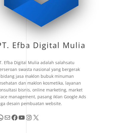
PT. Efba Digital Mulia
T. Efba Digital Mulia adalah salahsatu
erseroan swasta nasional yang bergerak
ibidang jasa maklon bubuk minuman
esehatan dan maklon kosmetika, layanan
onsultasi bisnis, online marketing, market
lace management, pasang iklan Google Ads
uga desain pembuatan website.
pp
Mail
Facebook
YouTube
Instagram
X