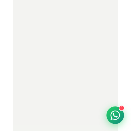
formula dan kemasan
khusus?
Mengapa memilih PT.
Efba Digital Mulia
sebagai mitra jasa
maklon?
Bagaimana saya bisa
yakin bahwa produk
maklon minuman bubuk
dari Efba benar-benar
berkualitas dan layak
bersaing di pasar?
1