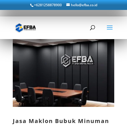
+6281258878900
hello@efba.co.id
Jasa Maklon Bubuk Minuman