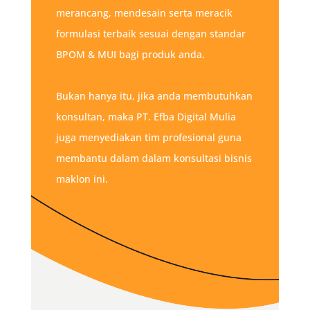
merancang, mendesain serta meracik
formulasi terbaik sesuai dengan standar
BPOM & MUI bagi produk anda.
Bukan hanya itu, jika anda membutuhkan
konsultan, maka PT. Efba Digital Mulia
juga menyediakan tim profesional guna
membantu dalam dalam konsultasi bisnis
maklon ini.