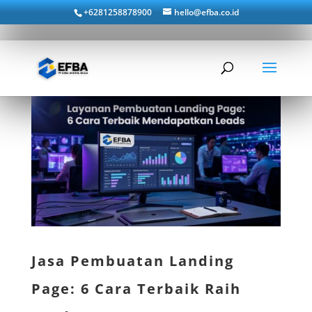
+6281258878900
hello@efba.co.id
Jasa Pembuatan Landing
Page: 6 Cara Terbaik Raih