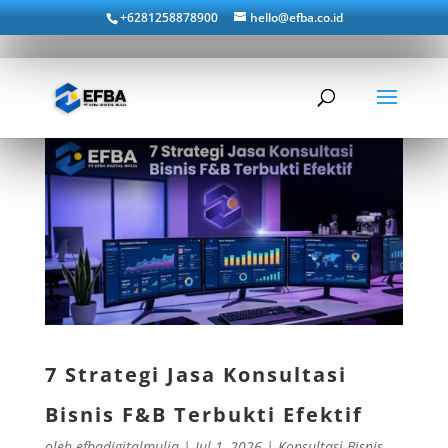
+6281258878900
hello@efba.co.id
7 Strategi Jasa Konsultasi
Bisnis F&B Terbukti Efektif
oleh
efbadigitalmulia
|
Jul 1, 2026
|
Konsultasi Bisnis