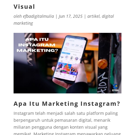
Visual
oleh
efbadigitalmulia
|
Jun 17, 2025
|
artikel
,
digital
marketing
Apa Itu Marketing Instagram?
Instagram telah menjadi salah satu platform paling
berpengaruh untuk pemasaran digital, menarik
miliaran pengguna dengan konten visual yang
memikat. Marketing Instagram menawarkan peluang