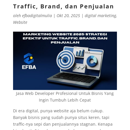
Traffic, Brand, dan Penjualan
oleh
efbadigitalmulia
|
Okt 20, 2025
|
digital marketing
,
Website
Jasa Web Developer Profesional Untuk Bisnis Yang
Ingin Tumbuh Lebih Cepat
Di era digital, punya website aja belum cukup.
Banyak bisnis yang sudah punya situs keren, tapi
traffic-nya sepi dan penjualannya stagnan. Kenapa