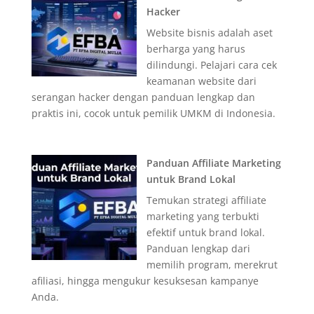
Hacker
Website bisnis adalah aset
berharga yang harus
dilindungi. Pelajari cara cek
keamanan website dari
serangan hacker dengan panduan lengkap dan
praktis ini, cocok untuk pemilik UMKM di Indonesia.
Panduan Affiliate Marketing
untuk Brand Lokal
Temukan strategi affiliate
marketing yang terbukti
efektif untuk brand lokal.
Panduan lengkap dari
memilih program, merekrut
afiliasi, hingga mengukur kesuksesan kampanye
Anda.