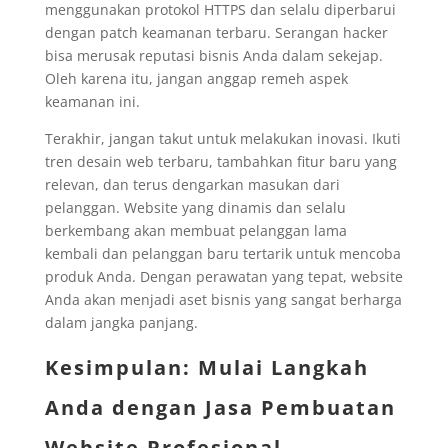
menggunakan protokol HTTPS dan selalu diperbarui
dengan patch keamanan terbaru. Serangan hacker
bisa merusak reputasi bisnis Anda dalam sekejap.
Oleh karena itu, jangan anggap remeh aspek
keamanan ini.
Terakhir, jangan takut untuk melakukan inovasi. Ikuti
tren desain web terbaru, tambahkan fitur baru yang
relevan, dan terus dengarkan masukan dari
pelanggan. Website yang dinamis dan selalu
berkembang akan membuat pelanggan lama
kembali dan pelanggan baru tertarik untuk mencoba
produk Anda. Dengan perawatan yang tepat, website
Anda akan menjadi aset bisnis yang sangat berharga
dalam jangka panjang.
Kesimpulan: Mulai Langkah
Anda dengan Jasa Pembuatan
Website Profesional