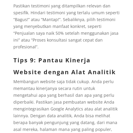
Pastikan testimoni yang ditampilkan relevan dan
spesifik. Hindari testimoni yang terlalu umum seperti
“Bagus!” atau “Mantap!”. Sebaliknya, pilih testimoni
yang menyebutkan manfaat konkret, seperti
“Penjualan saya naik 50% setelah menggunakan jasa
ini” atau “Proses konsultasi sangat cepat dan
profesional”.
Tips 9: Pantau Kinerja
Website dengan Alat Analitik
Membangun website saja tidak cukup. Anda perlu
memantau kinerjanya secara rutin untuk
mengetahui apa yang berhasil dan apa yang perlu
diperbaiki. Pastikan jasa pembuatan website Anda
mengintegrasikan Google Analytics atau alat analitik
lainnya. Dengan data analitik, Anda bisa melihat
berapa banyak pengunjung yang datang, dari mana
asal mereka, halaman mana yang paling populer,