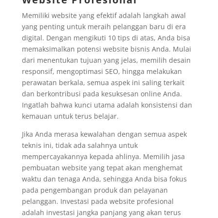
Memiliki website yang efektif adalah langkah awal
yang penting untuk meraih pelanggan baru di era
digital. Dengan mengikuti 10 tips di atas, Anda bisa
memaksimalkan potensi website bisnis Anda. Mulai
dari menentukan tujuan yang jelas, memilih desain
responsif, mengoptimasi SEO, hingga melakukan
perawatan berkala, semua aspek ini saling terkait
dan berkontribusi pada kesuksesan online Anda.
Ingatlah bahwa kunci utama adalah konsistensi dan
kemauan untuk terus belajar.
Jika Anda merasa kewalahan dengan semua aspek
teknis ini, tidak ada salahnya untuk
mempercayakannya kepada ahlinya. Memilih jasa
pembuatan website yang tepat akan menghemat
waktu dan tenaga Anda, sehingga Anda bisa fokus
pada pengembangan produk dan pelayanan
pelanggan. Investasi pada website profesional
adalah investasi jangka panjang yang akan terus