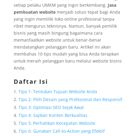
setiap pelaku UMKM yang ingin berkembang.
Jasa
pembuatan website
menjadi solusi tepat bagi Anda
yang ingin memiliki toko online profesional tanpa
ribet mengurus teknisnya. Namun, banyak pemilik
bisnis yang masih bingung bagaimana cara
memanfaatkan website untuk benar-benar
mendatangkan pelanggan baru. Artikel ini akan
membahas 10 tips mudah yang bisa Anda terapkan
untuk meraih pelanggan baru melalui website bisnis
Anda.
Daftar Isi
Tips 1: Tentukan Tujuan Website Anda
Tips 2: Pilih Desain yang Profesional dan Responsif
Tips 3: Optimasi SEO Sejak Awal
Tips 4: Sajikan Konten Berkualitas
Tips 5: Perhatikan Kecepatan Website
Tips 6: Gunakan Call-to-Action yang Efektif