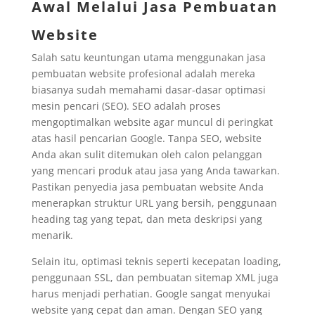
Awal Melalui Jasa Pembuatan
Website
Salah satu keuntungan utama menggunakan jasa
pembuatan website profesional adalah mereka
biasanya sudah memahami dasar-dasar optimasi
mesin pencari (SEO). SEO adalah proses
mengoptimalkan website agar muncul di peringkat
atas hasil pencarian Google. Tanpa SEO, website
Anda akan sulit ditemukan oleh calon pelanggan
yang mencari produk atau jasa yang Anda tawarkan.
Pastikan penyedia jasa pembuatan website Anda
menerapkan struktur URL yang bersih, penggunaan
heading tag yang tepat, dan meta deskripsi yang
menarik.
Selain itu, optimasi teknis seperti kecepatan loading,
penggunaan SSL, dan pembuatan sitemap XML juga
harus menjadi perhatian. Google sangat menyukai
website yang cepat dan aman. Dengan SEO yang