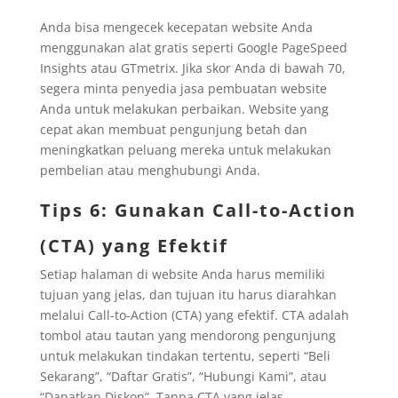
Anda bisa mengecek kecepatan website Anda
menggunakan alat gratis seperti Google PageSpeed
Insights atau GTmetrix. Jika skor Anda di bawah 70,
segera minta penyedia jasa pembuatan website
Anda untuk melakukan perbaikan. Website yang
cepat akan membuat pengunjung betah dan
meningkatkan peluang mereka untuk melakukan
pembelian atau menghubungi Anda.
Tips 6: Gunakan Call-to-Action
(CTA) yang Efektif
Setiap halaman di website Anda harus memiliki
tujuan yang jelas, dan tujuan itu harus diarahkan
melalui Call-to-Action (CTA) yang efektif. CTA adalah
tombol atau tautan yang mendorong pengunjung
untuk melakukan tindakan tertentu, seperti “Beli
Sekarang”, “Daftar Gratis”, “Hubungi Kami”, atau
“Dapatkan Diskon”. Tanpa CTA yang jelas,