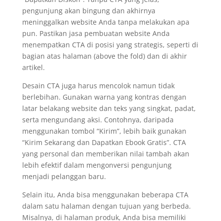
pengunjung akan bingung dan akhirnya
meninggalkan website Anda tanpa melakukan apa
pun. Pastikan jasa pembuatan website Anda
menempatkan CTA di posisi yang strategis, seperti di
bagian atas halaman (above the fold) dan di akhir
artikel.
Desain CTA juga harus mencolok namun tidak
berlebihan. Gunakan warna yang kontras dengan
latar belakang website dan teks yang singkat, padat,
serta mengundang aksi. Contohnya, daripada
menggunakan tombol “Kirim”, lebih baik gunakan
“Kirim Sekarang dan Dapatkan Ebook Gratis”. CTA
yang personal dan memberikan nilai tambah akan
lebih efektif dalam mengonversi pengunjung
menjadi pelanggan baru.
Selain itu, Anda bisa menggunakan beberapa CTA
dalam satu halaman dengan tujuan yang berbeda.
Misalnya, di halaman produk, Anda bisa memiliki