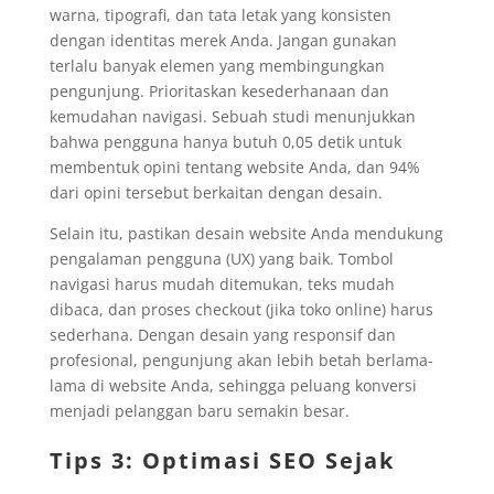
warna, tipografi, dan tata letak yang konsisten
dengan identitas merek Anda. Jangan gunakan
terlalu banyak elemen yang membingungkan
pengunjung. Prioritaskan kesederhanaan dan
kemudahan navigasi. Sebuah studi menunjukkan
bahwa pengguna hanya butuh 0,05 detik untuk
membentuk opini tentang website Anda, dan 94%
dari opini tersebut berkaitan dengan desain.
Selain itu, pastikan desain website Anda mendukung
pengalaman pengguna (UX) yang baik. Tombol
navigasi harus mudah ditemukan, teks mudah
dibaca, dan proses checkout (jika toko online) harus
sederhana. Dengan desain yang responsif dan
profesional, pengunjung akan lebih betah berlama-
lama di website Anda, sehingga peluang konversi
menjadi pelanggan baru semakin besar.
Tips 3: Optimasi SEO Sejak