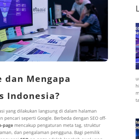
ge dan Mengapa
u
h
s Indonesia?
m
t
asi yang dilakukan langsung di dalam halaman
n pencari seperti Google. Berbeda dengan SEO off-
n-page
mencakup pengaturan meta tag, struktur
alaman, dan pengalaman pengguna. Bagi pemilik