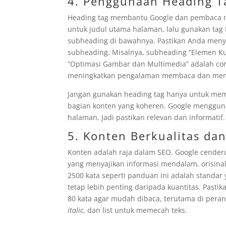
4. Penggunaan Heading Ta
Heading tag membantu Google dan pembaca m
untuk judul utama halaman, lalu gunakan tag
subheading di bawahnya. Pastikan Anda menyi
subheading. Misalnya, subheading “Elemen K
“Optimasi Gambar dan Multimedia” adalah cont
meningkatkan pengalaman membaca dan meng
Jangan gunakan heading tag hanya untuk memp
bagian konten yang koheren. Google menggu
halaman, jadi pastikan relevan dan informatif.
5. Konten Berkualitas da
Konten adalah raja dalam SEO. Google cender
yang menyajikan informasi mendalam, orisinal
2500 kata seperti panduan ini adalah standar 
tetap lebih penting daripada kuantitas. Pastika
80 kata agar mudah dibaca, terutama di perang
italic
, dan list untuk memecah teks.