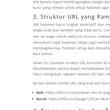
title karena dapat membingungkan Google dan
kunci yang relevan untuk setiap halaman agar l
3. Struktur URL yang Ra
URL halaman harus singkat, deskriptif, dan m
angka acak atau karakter yang tidak perlu. Co
seo-on-page-untuk-website-bisnis-indone
memahami topik halaman, tetapi juga memu
membagikannya. Pastikan setiap kata dipisah
kecil semua.
Selain itu, pastikan struktur URL konsisten d
dipublikasikan karena dapat menyebabkan broke
harus mengubah, lakukan redirect 301 dari UR
Berikut adalah contoh URL yang baik dan buru
Baik:
https://efba.co.id/panduan-seo-on-pa
Buruk:
https://efba.co.id/page123?cat=9&id