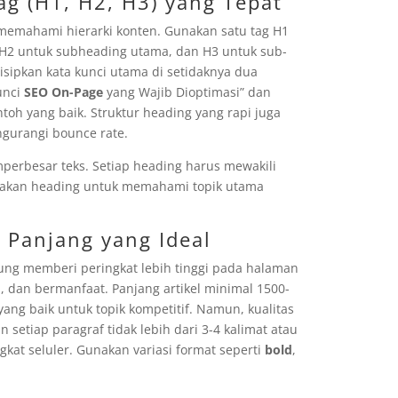
g (H1, H2, H3) yang Tepat
emahami hierarki konten. Gunakan satu tag H1
 H2 untuk subheading utama, dan H3 untuk sub-
sipkan kata kunci utama di setidaknya dua
unci
SEO On-Page
yang Wajib Dioptimasi” dan
oh yang baik. Struktur heading yang rapi juga
urangi bounce rate.
erbesar teks. Setiap heading harus mewakili
nakan heading untuk memahami topik utama
n Panjang yang Ideal
ung memberi peringkat lebih tinggi pada halaman
, dan bermanfaat. Panjang artikel minimal 1500-
yang baik untuk topik kompetitif. Namun, kualitas
n setiap paragraf tidak lebih dari 3-4 kalimat atau
kat seluler. Gunakan variasi format seperti
bold
,