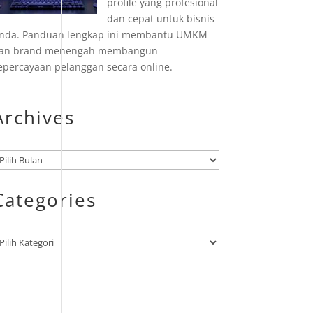
profile yang profesional
dan cepat untuk bisnis
nda. Panduan lengkap ini membantu UMKM
an brand menengah membangun
epercayaan pelanggan secara online.
Archives
rsip
Categories
ategori