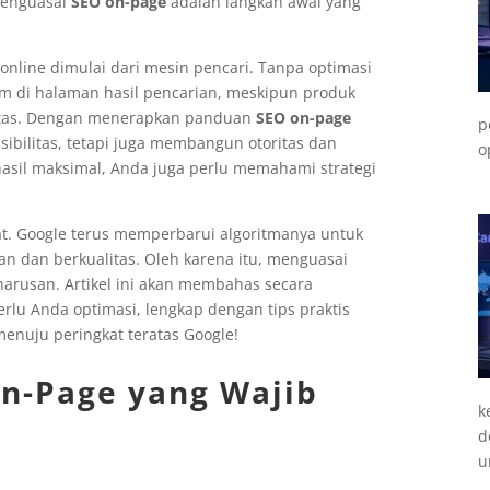
menguasai
SEO on-page
adalah langkah awal yang
nline dimulai dari mesin pencari. Tanpa optimasi
am di halaman hasil pencarian, meskipun produk
litas. Dengan menerapkan panduan
SEO on-page
p
sibilitas, tetapi juga membangun otoritas dan
o
hasil maksimal, Anda juga perlu memahami strategi
tat. Google terus memperbarui algoritmanya untuk
an dan berkualitas. Oleh karena itu, menguasai
harusan. Artikel ini akan membahas secara
rlu Anda optimasi, lengkap dengan tips praktis
menuju peringkat teratas Google!
n-Page yang Wajib
k
d
u