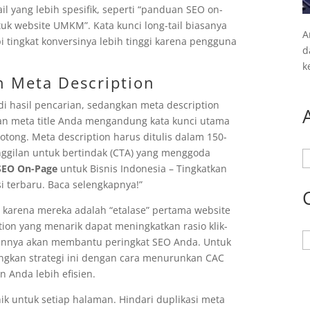
ail yang lebih spesifik, seperti “panduan SEO on-
tuk website UMKM”. Kata kunci long-tail biasanya
A
i tingkat konversinya lebih tinggi karena pengguna
d
k
n Meta Description
di hasil pencarian, sedangkan meta description
kan meta title Anda mengandung kata kunci utama
rpotong. Meta description harus ditulis dalam 150-
nggilan untuk bertindak (CTA) yang menggoda
A
SEO On-Page
untuk Bisnis Indonesia – Tingkatkan
i terbaru. Baca selengkapnya!”
karena mereka adalah “etalase” pertama website
ion yang menarik dapat meningkatkan rasio klik-
K
lirannya akan membantu peringkat SEO Anda. Untuk
ungkan strategi ini dengan cara menurunkan CAC
 Anda lebih efisien.
nik untuk setiap halaman. Hindari duplikasi meta