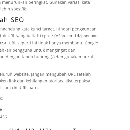
 menurunkan peringkat. Gunakan variasi kata
ebih spesifik.
mah SEO
engandung kata kunci target. Hindari penggunaan
ntoh URL yang baik:
https://efba.co.id/panduan-
. URL seperti ini tidak hanya membantu Google
sia
dahkan pengguna untuk mengingat dan
kan dengan tanda hubung (-) dan gunakan huruf
i seluruh website. Jangan mengubah URL setelah
n link dan kehilangan otoritas. Jika terpaksa
L lama ke URL baru.
k:
ge
=456