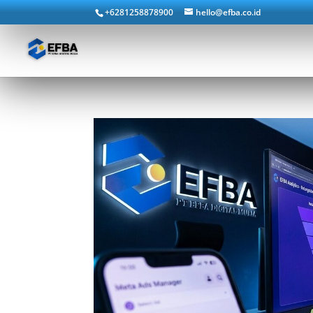
+6281258878900
hello@efba.co.id