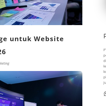
ge untuk Website
26
P
p
d
rketing
k
k
p
j
WhatsA