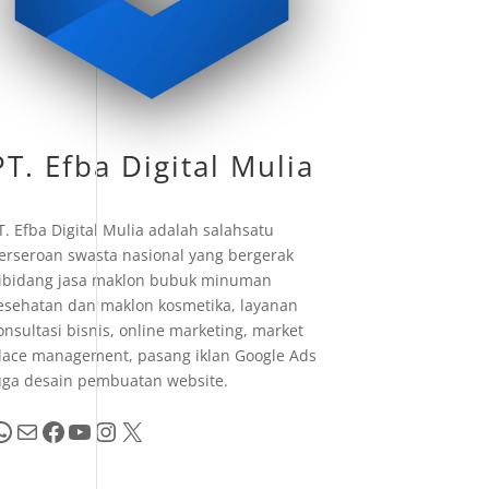
PT. Efba Digital Mulia
T. Efba Digital Mulia adalah salahsatu
erseroan swasta nasional yang bergerak
ibidang jasa maklon bubuk minuman
esehatan dan maklon kosmetika, layanan
onsultasi bisnis, online marketing, market
lace management, pasang iklan Google Ads
uga desain pembuatan website.
pp
Mail
Facebook
YouTube
Instagram
X