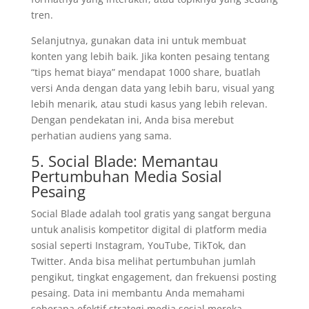
tren.
Selanjutnya, gunakan data ini untuk membuat
konten yang lebih baik. Jika konten pesaing tentang
“tips hemat biaya” mendapat 1000 share, buatlah
versi Anda dengan data yang lebih baru, visual yang
lebih menarik, atau studi kasus yang lebih relevan.
Dengan pendekatan ini, Anda bisa merebut
perhatian audiens yang sama.
5. Social Blade: Memantau
Pertumbuhan Media Sosial
Pesaing
Social Blade adalah tool gratis yang sangat berguna
untuk analisis kompetitor digital di platform media
sosial seperti Instagram, YouTube, TikTok, dan
Twitter. Anda bisa melihat pertumbuhan jumlah
pengikut, tingkat engagement, dan frekuensi posting
pesaing. Data ini membantu Anda memahami
seberapa efektif strategi media sosial mereka.