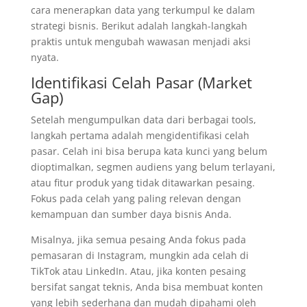
cara menerapkan data yang terkumpul ke dalam
strategi bisnis. Berikut adalah langkah-langkah
praktis untuk mengubah wawasan menjadi aksi
nyata.
Identifikasi Celah Pasar (Market
Gap)
Setelah mengumpulkan data dari berbagai tools,
langkah pertama adalah mengidentifikasi celah
pasar. Celah ini bisa berupa kata kunci yang belum
dioptimalkan, segmen audiens yang belum terlayani,
atau fitur produk yang tidak ditawarkan pesaing.
Fokus pada celah yang paling relevan dengan
kemampuan dan sumber daya bisnis Anda.
Misalnya, jika semua pesaing Anda fokus pada
pemasaran di Instagram, mungkin ada celah di
TikTok atau LinkedIn. Atau, jika konten pesaing
bersifat sangat teknis, Anda bisa membuat konten
yang lebih sederhana dan mudah dipahami oleh