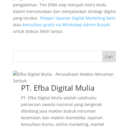
pengalaman. Tim EFBA siap menjadi mitra Anda
dalam merumuskan dan menjalankan strategi digital
yang terukur.
Pelajari layanan Digital Marketing kami
atau
konsultasi gratis via WhatsApp Admin Rusydi
untuk diskusi lebih lanjut.
Cari
PT. Efba Digital Mulia
PT. Efba Digital Mulia adalah salahsatu
perseroan swasta nasional yang bergerak
dibidang jasa maklon bubuk minuman
kesehatan dan maklon kosmetika, layanan
konsultasi bisnis, online marketing, market