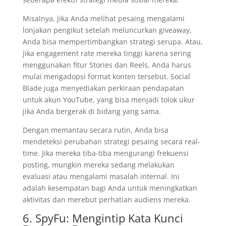
Misalnya, jika Anda melihat pesaing mengalami
lonjakan pengikut setelah meluncurkan giveaway,
Anda bisa mempertimbangkan strategi serupa. Atau,
jika engagement rate mereka tinggi karena sering
menggunakan fitur Stories dan Reels, Anda harus
mulai mengadopsi format konten tersebut. Social
Blade juga menyediakan perkiraan pendapatan
untuk akun YouTube, yang bisa menjadi tolok ukur
jika Anda bergerak di bidang yang sama.
Dengan memantau secara rutin, Anda bisa
mendeteksi perubahan strategi pesaing secara real-
time. Jika mereka tiba-tiba mengurangi frekuensi
posting, mungkin mereka sedang melakukan
evaluasi atau mengalami masalah internal. Ini
adalah kesempatan bagi Anda untuk meningkatkan
aktivitas dan merebut perhatian audiens mereka.
6. SpyFu: Mengintip Kata Kunci