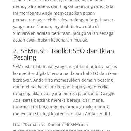
demografi audiens dan tingkat bouncing rate. Data
ini membantu Anda menyesuaikan pesan
pemasaran agar lebih relevan dengan target pasar
yang sama. Namun, ingatlah bahwa data di
SimilarWeb adalah perkiraan, jadi gunakan sebagai
acuan awal, bukan kebenaran mutlak.
2. SEMrush: Toolkit SEO dan Iklan
Pesaing
SEMrush adalah alat yang sangat kuat untuk analisis
kompetitor digital, terutama dalam hal SEO dan iklan
berbayar. Anda bisa memasukkan domain pesaing
dan melihat kata kunci organik apa yang mereka
rangking, iklan apa yang mereka jalankan di Google
Ads, serta backlink mereka berasal dari mana.
Informasi ini langsung bisa Anda gunakan untuk
menyusun strategi konten dan iklan Anda sendiri.
Fitur “Domain vs. Domain” di SEMrush