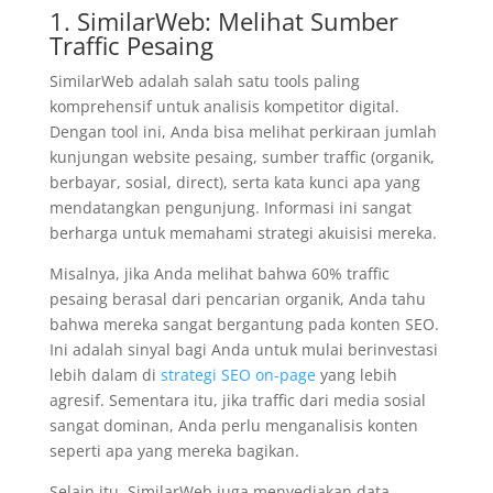
1. SimilarWeb: Melihat Sumber
Traffic Pesaing
SimilarWeb adalah salah satu tools paling
komprehensif untuk analisis kompetitor digital.
Dengan tool ini, Anda bisa melihat perkiraan jumlah
kunjungan website pesaing, sumber traffic (organik,
berbayar, sosial, direct), serta kata kunci apa yang
mendatangkan pengunjung. Informasi ini sangat
berharga untuk memahami strategi akuisisi mereka.
Misalnya, jika Anda melihat bahwa 60% traffic
pesaing berasal dari pencarian organik, Anda tahu
bahwa mereka sangat bergantung pada konten SEO.
Ini adalah sinyal bagi Anda untuk mulai berinvestasi
lebih dalam di
strategi SEO on-page
yang lebih
agresif. Sementara itu, jika traffic dari media sosial
sangat dominan, Anda perlu menganalisis konten
seperti apa yang mereka bagikan.
Selain itu, SimilarWeb juga menyediakan data