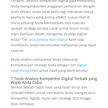
Terakhir, analisis kompetitor digital juga membantu
Anda mengalokasikan anggaran pemasaran dengan
lebih efisien. Anda tidak perlu lagi menebak-nebak
platform mana yang paling efektif; cukup lihat di
mana pesaing Anda berinvestasi dan evaluasi
apakah strategi serupa cocok untuk bisnis Anda.
Ingin bantuan dalam mengelola strategi digital
Anda? Tim
jasa pasang iklan digital
kami siap
membantu Anda merumuskan kampanye yang tepat
sasaran.
Mulai analisis kompetitor Anda sekarang?
Konsultasikan strategi Anda dengan tim
Digital
Advertising EFBA
untuk hasil yang lebih terukur.
7 Tools Analisis Kompetitor Digital Terbaik yang
Wajib Anda Coba
Berikut adalah tujuh tools yang telah teruji dan
terbukti efektif untuk membantu Anda menganalisis
kompetitor digital, mulai dari strategi SEO hingga
iklan berbayar.