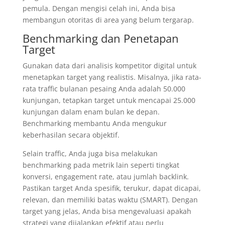
pemula. Dengan mengisi celah ini, Anda bisa
membangun otoritas di area yang belum tergarap.
Benchmarking dan Penetapan
Target
Gunakan data dari analisis kompetitor digital untuk
menetapkan target yang realistis. Misalnya, jika rata-
rata traffic bulanan pesaing Anda adalah 50.000
kunjungan, tetapkan target untuk mencapai 25.000
kunjungan dalam enam bulan ke depan.
Benchmarking membantu Anda mengukur
keberhasilan secara objektif.
Selain traffic, Anda juga bisa melakukan
benchmarking pada metrik lain seperti tingkat
konversi, engagement rate, atau jumlah backlink.
Pastikan target Anda spesifik, terukur, dapat dicapai,
relevan, dan memiliki batas waktu (SMART). Dengan
target yang jelas, Anda bisa mengevaluasi apakah
strategi yang dijalankan efektif atau perlu