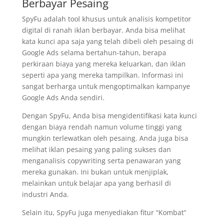
Berbayar Pesaing
SpyFu adalah tool khusus untuk analisis kompetitor
digital di ranah iklan berbayar. Anda bisa melihat
kata kunci apa saja yang telah dibeli oleh pesaing di
Google Ads selama bertahun-tahun, berapa
perkiraan biaya yang mereka keluarkan, dan iklan
seperti apa yang mereka tampilkan. Informasi ini
sangat berharga untuk mengoptimalkan kampanye
Google Ads Anda sendiri.
Dengan SpyFu, Anda bisa mengidentifikasi kata kunci
dengan biaya rendah namun volume tinggi yang
mungkin terlewatkan oleh pesaing. Anda juga bisa
melihat iklan pesaing yang paling sukses dan
menganalisis copywriting serta penawaran yang
mereka gunakan. Ini bukan untuk menjiplak,
melainkan untuk belajar apa yang berhasil di
industri Anda.
Selain itu, SpyFu juga menyediakan fitur “Kombat”