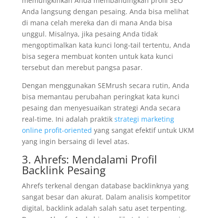
memungkinkan Anda membandingkan profil SEO
Anda langsung dengan pesaing. Anda bisa melihat
di mana celah mereka dan di mana Anda bisa
unggul. Misalnya, jika pesaing Anda tidak
mengoptimalkan kata kunci long-tail tertentu, Anda
bisa segera membuat konten untuk kata kunci
tersebut dan merebut pangsa pasar.
Dengan menggunakan SEMrush secara rutin, Anda
bisa memantau perubahan peringkat kata kunci
pesaing dan menyesuaikan strategi Anda secara
real-time. Ini adalah praktik
strategi marketing
online profit-oriented
yang sangat efektif untuk UKM
yang ingin bersaing di level atas.
3. Ahrefs: Mendalami Profil
Backlink Pesaing
Ahrefs terkenal dengan database backlinknya yang
sangat besar dan akurat. Dalam analisis kompetitor
digital, backlink adalah salah satu aset terpenting.