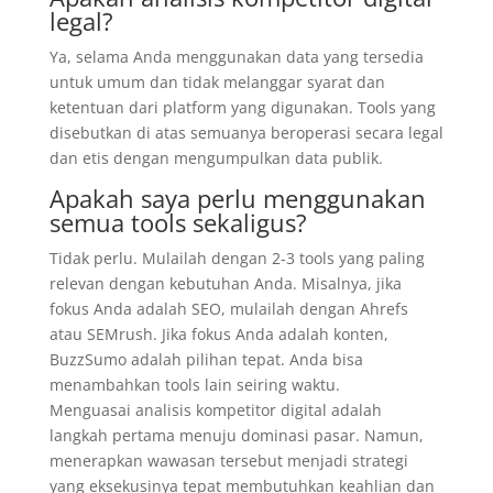
legal?
Ya, selama Anda menggunakan data yang tersedia
untuk umum dan tidak melanggar syarat dan
ketentuan dari platform yang digunakan. Tools yang
disebutkan di atas semuanya beroperasi secara legal
dan etis dengan mengumpulkan data publik.
Apakah saya perlu menggunakan
semua tools sekaligus?
Tidak perlu. Mulailah dengan 2-3 tools yang paling
relevan dengan kebutuhan Anda. Misalnya, jika
fokus Anda adalah SEO, mulailah dengan Ahrefs
atau SEMrush. Jika fokus Anda adalah konten,
BuzzSumo adalah pilihan tepat. Anda bisa
menambahkan tools lain seiring waktu.
Menguasai analisis kompetitor digital adalah
langkah pertama menuju dominasi pasar. Namun,
menerapkan wawasan tersebut menjadi strategi
yang eksekusinya tepat membutuhkan keahlian dan