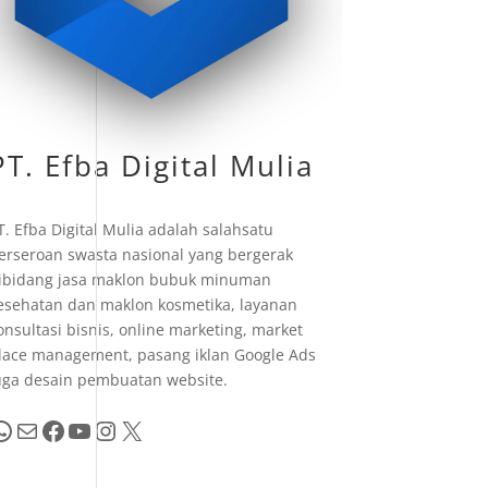
PT. Efba Digital Mulia
T. Efba Digital Mulia adalah salahsatu
erseroan swasta nasional yang bergerak
ibidang jasa maklon bubuk minuman
esehatan dan maklon kosmetika, layanan
onsultasi bisnis, online marketing, market
lace management, pasang iklan Google Ads
uga desain pembuatan website.
pp
Mail
Facebook
YouTube
Instagram
X