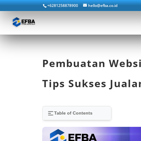
+6281258878900
hello@efba.co.id
Pembuatan Websit
Tips Sukses Juala
Table of Contents