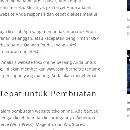
engan memahami target pasar, Anda dapat
nsi mereka. Misalnya, jika target Anda adalah
 website Anda responsif dan cepat diakses melalui
k
d
 juga krusial. Apa yang membedakan produk Anda
u
layanan pelanggan, atau kecepatan pengiriman? USP
ebsite Anda. Dengan fondasi yang kokoh,
 terarah dan efektif.
 Analisis website toko online pesaing Anda untuk
ng. Ini akan memberikan wawasan berharga tentang
gan persiapan yang matang, Anda akan menghemat
g Tepat untuk Pembuatan
l
a
 dalam pembuatan website toko online. Ada banyak
A
 dengan kelebihan dan kekurangannya. Beberapa
rce (WordPress), Magento, dan Wix Stores.