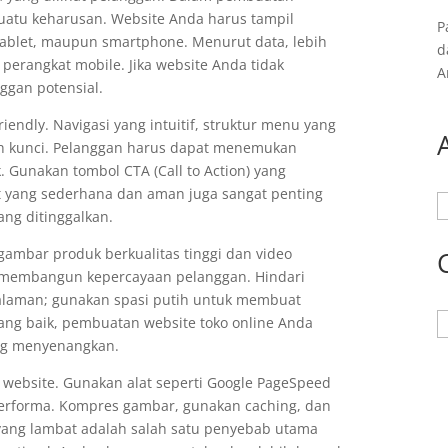
 suatu keharusan. Website Anda harus tampil
P
tablet, maupun smartphone. Menurut data, lebih
d
 perangkat mobile. Jika website Anda tidak
A
ggan potensial.
riendly. Navigasi yang intuitif, struktur menu yang
lah kunci. Pelanggan harus dapat menemukan
. Gunakan tombol CTA (Call to Action) yang
t yang sederhana dan aman juga sangat penting
A
ang ditinggalkan.
gambar produk berkualitas tinggi dan video
n membangun kepercayaan pelanggan. Hindari
halaman; gunakan spasi putih untuk membuat
K
ang baik, pembuatan website toko online Anda
ng menyenangkan.
website. Gunakan alat seperti Google PageSpeed
erforma. Kompres gambar, gunakan caching, dan
 yang lambat adalah salah satu penyebab utama