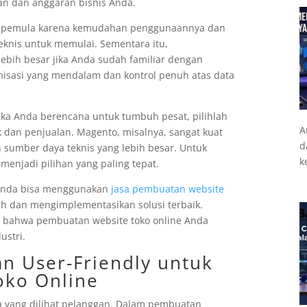
an dan anggaran bisnis Anda.
tuk pemula karena kemudahan penggunaannya dan
teknis untuk memulai. Sementara itu,
ebih besar jika Anda sudah familiar dengan
isasi yang mendalam dan kontrol penuh atas data
Jika Anda berencana untuk tumbuh pesat, pilihlah
A
k dan penjualan. Magento, misalnya, sangat kuat
d
sumber daya teknis yang lebih besar. Untuk
k
enjadi pilihan yang paling tepat.
 Anda bisa menggunakan
jasa pembuatan website
h dan mengimplementasikan solusi terbaik.
 bahwa pembuatan website toko online Anda
ustri.
an User-Friendly untuk
oko Online
a yang dilihat pelanggan. Dalam pembuatan