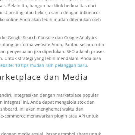
. Selain itu, bangun backlink berkualitas dari
uest posting atau bekerja sama dengan influencer.
ko online Anda akan lebih mudah ditemukan oleh
ke Google Search Console dan Google Analytics.
tentang performa website Anda. Pantau secara rutin
kan penyesuaian jika diperlukan. SEO adalah proses
an. Untuk strategi yang lebih mendalam, Anda bisa
ebsite: 10 tips mudah raih pelanggan baru
.
arketplace dan Media
sendiri. Integrasikan dengan marketplace populer
n integrasi ini, Anda dapat mengelola stok dan
dashboard. Ini akan menghemat waktu dan
m e-commerce menawarkan plugin atau API untuk
a dengan media sosial. Pasang tombol share untuk