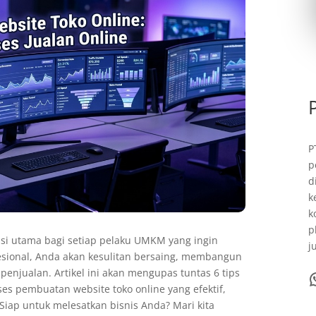
P
p
d
k
k
p
si utama bagi setiap pelaku UMKM yang ingin
j
ofesional, Anda akan kesulitan bersaing, membangun
njualan. Artikel ini akan mengupas tuntas 6 tips
WhatsA
s pembuatan website toko online yang efektif,
Siap untuk melesatkan bisnis Anda? Mari kita