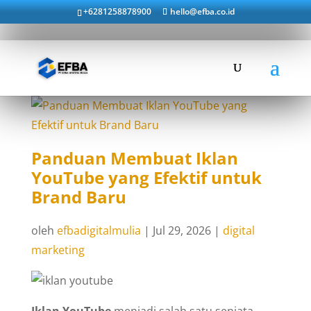
+6281258878900
hello@efba.co.id
Panduan Membuat Iklan
YouTube yang Efektif untuk
Brand Baru
oleh
efbadigitalmulia
|
Jul 29, 2026
|
digital
marketing
Iklan YouTube
menjadi salah satu senjata