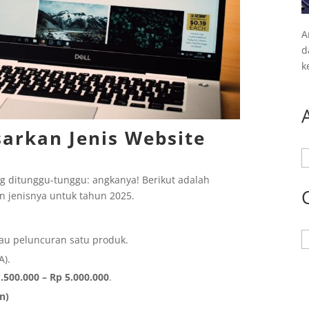
A
d
k
sarkan Jenis Website
A
ng ditunggu-tunggu: angkanya! Berikut adalah
 jenisnya untuk tahun 2025.
K
tau peluncuran satu produk.
A).
.500.000 – Rp 5.000.000
.
n)