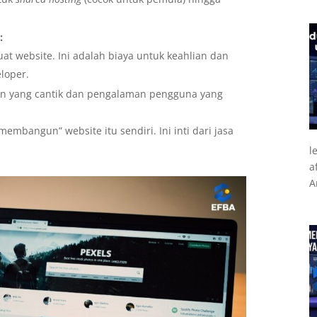
:
t website. Ini adalah biaya untuk keahlian dan
loper.
n yang cantik dan pengalaman pengguna yang
membangun” website itu sendiri. Ini inti dari jasa
l
a
A