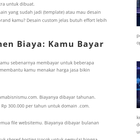
ra untuk dibuat.
ain yang sudah jadi (template) atau mau desain
brand kamu? Desain custom jelas butuh effort lebih
p
en Biaya: Kamu Bayar
o
 kamu sebenarnya membayar untuk beberapa
membantu kamu menakar harga jasa bikin
namabisnismu.com. Biayanya dibayar tahunan.
 – Rp 300.000 per tahun untuk domain .com.
k
mua file websitemu. Biayanya dibayar bulanan
d
u
ntuk
shared hosting
(cocok untuk pemula) hingga