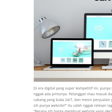
Di era digital yang super kompetitif ini, punya
nggak ada pintunya. Pelanggan mau masuk dar
cabang yang buka 24/7, dan mesin penjualan y
sih punya website?” itu udah nggak relevan la
“Berapa sih harga membuat website yang oke?