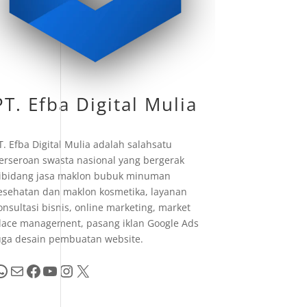
PT. Efba Digital Mulia
T. Efba Digital Mulia adalah salahsatu
erseroan swasta nasional yang bergerak
ibidang jasa maklon bubuk minuman
esehatan dan maklon kosmetika, layanan
onsultasi bisnis, online marketing, market
lace management, pasang iklan Google Ads
uga desain pembuatan website.
pp
Mail
Facebook
YouTube
Instagram
X