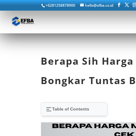
+6281258878900
hello@efba.co.id
Berapa Sih Harg
Bongkar Tuntas B
Table of Contents