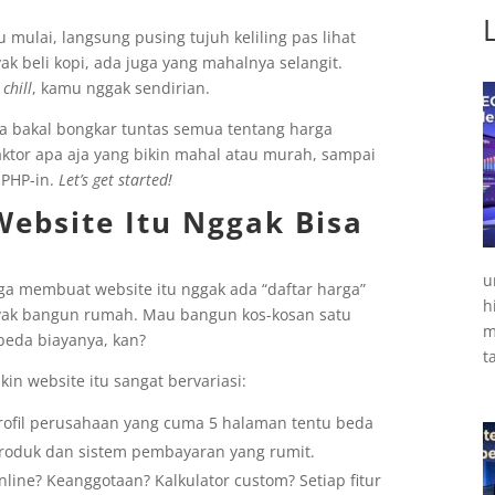
mulai, langsung pusing tujuh keliling pas lihat
 beli kopi, ada juga yang mahalnya selangit.
,
chill
, kamu nggak sendirian.
a bakal bongkar tuntas semua tentang harga
ktor apa aja yang bikin mahal atau murah, sampai
-PHP-in.
Let’s get started!
Website Itu Nggak Bisa
u
rga membuat website itu nggak ada “daftar harga”
h
kayak bangun rumah. Mau bangun kos-kosan satu
m
beda biayanya, kan?
t
in website itu sangat bervariasi:
ofil perusahaan yang cuma 5 halaman tentu beda
produk dan sistem pembayaran yang rumit.
nline? Keanggotaan? Kalkulator custom? Setiap fitur