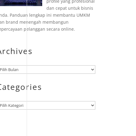
profile yang profesional
dan cepat untuk bisnis
nda. Panduan lengkap ini membantu UMKM
an brand menengah membangun
epercayaan pelanggan secara online.
Archives
rsip
Categories
ategori