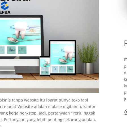
P
p
d
k
k
p
j
 bisnis tanpa website itu ibarat punya toko tapi
i mana? Website adalah etalase digitalmu, kantor
WhatsA
ang kerja non-stop. Jadi, pertanyaan “Perlu nggak
gi. Pertanyaan yang lebih penting sekarang adalah,
”