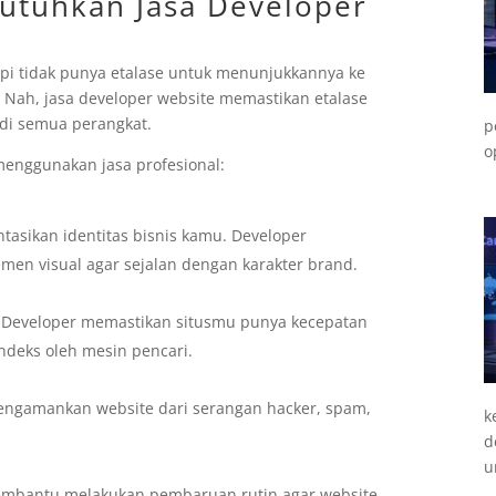
utuhkan Jasa Developer
pi tidak punya etalase untuk menunjukkannya ke
t. Nah, jasa developer website memastikan etalase
f di semua perangkat.
p
o
menggunakan jasa profesional:
tasikan identitas bisnis kamu. Developer
men visual agar sejalan dengan karakter brand.
. Developer memastikan situsmu punya kecepatan
ndeks oleh mesin pencari.
ngamankan website dari serangan hacker, spam,
k
d
u
embantu melakukan pembaruan rutin agar website