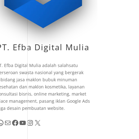
PT. Efba Digital Mulia
T. Efba Digital Mulia adalah salahsatu
erseroan swasta nasional yang bergerak
ibidang jasa maklon bubuk minuman
esehatan dan maklon kosmetika, layanan
onsultasi bisnis, online marketing, market
lace management, pasang iklan Google Ads
uga desain pembuatan website.
pp
Mail
Facebook
YouTube
Instagram
X