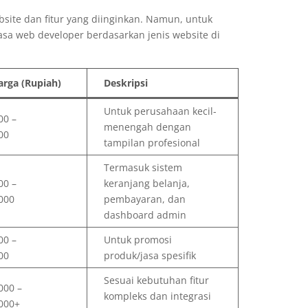
site dan fitur yang diinginkan. Namun, untuk
sa web developer berdasarkan jenis website di
arga (Rupiah)
Deskripsi
Untuk perusahaan kecil-
00 –
menengah dengan
00
tampilan profesional
Termasuk sistem
00 –
keranjang belanja,
000
pembayaran, dan
dashboard admin
00 –
Untuk promosi
00
produk/jasa spesifik
Sesuai kebutuhan fitur
000 –
kompleks dan integrasi
000+