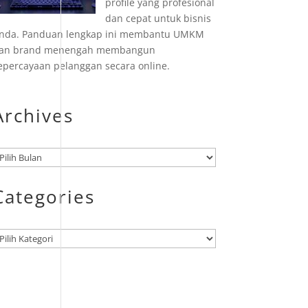
profile yang profesional
dan cepat untuk bisnis
nda. Panduan lengkap ini membantu UMKM
an brand menengah membangun
epercayaan pelanggan secara online.
Archives
rsip
Categories
ategori