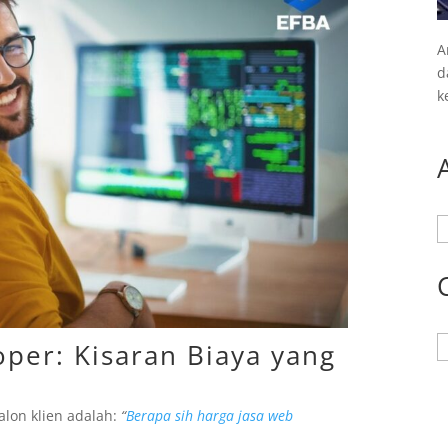
A
d
k
A
K
per: Kisaran Biaya yang
alon klien adalah:
“
Berapa sih harga jasa web