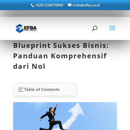
+6281258878900
hello@efba.co.id
Blueprint Sukses Bisnis:
Panduan Komprehensif
dari Nol
Table of Contents