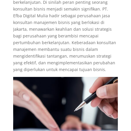
berkelanjutan. Di sinilah peran penting seorang
konsultan bisnis menjadi semakin signifikan. PT.
Efba Digital Mulia hadir sebagai perusahaan jasa
konsultan manajemen bisnis yang berlokasi di
Jakarta, menawarkan keahlian dan solusi strategis
bagi perusahaan yang berambisi mencapai
pertumbuhan berkelanjutan. Keberadaan konsultan
manajemen membantu suatu bisnis dalam
mengidentifikasi tantangan, merumuskan strategi
yang efektif, dan mengimplementasikan perubahan
yang diperlukan untuk mencapai tujuan bisnis.