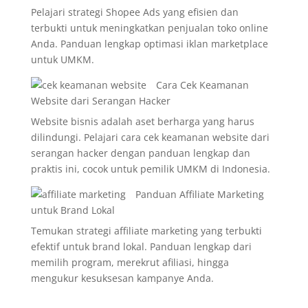
Pelajari strategi Shopee Ads yang efisien dan
terbukti untuk meningkatkan penjualan toko online
Anda. Panduan lengkap optimasi iklan marketplace
untuk UMKM.
Cara Cek Keamanan
Website dari Serangan Hacker
Website bisnis adalah aset berharga yang harus
dilindungi. Pelajari cara cek keamanan website dari
serangan hacker dengan panduan lengkap dan
praktis ini, cocok untuk pemilik UMKM di Indonesia.
Panduan Affiliate Marketing
untuk Brand Lokal
Temukan strategi affiliate marketing yang terbukti
efektif untuk brand lokal. Panduan lengkap dari
memilih program, merekrut afiliasi, hingga
mengukur kesuksesan kampanye Anda.