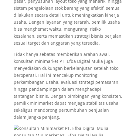
pasar, penyusunan layout toko yang menarik, hingga
sistem pengelolaan stok barang yang efektif, semua
dilakukan secara detail untuk meningkatkan kinerja
usaha. Dengan layanan yang terarah, pemilik usaha
bisa menghemat waktu, mengurangi risiko
kesalahan, serta memastikan strategi bisnis berjalan
sesuai target dan anggaran yang tersedia.
Tidak hanya sebatas memberikan arahan awal,
konsultan minimarket PT. Efba Digital Mulia juga
menyediakan dukungan berkelanjutan setelah toko
beroperasi. Hal ini mencakup monitoring
perkembangan usaha, evaluasi strategi pemasaran,
hingga pendampingan dalam menghadapi
tantangan bisnis. Dengan bimbingan yang konsisten,
pemilik minimarket dapat menjaga stabilitas usaha
sekaligus mendorong pertumbuhan penjualan
dalam jangka panjang.
Konsultan Minimarket PT. Efba Digital Mulia