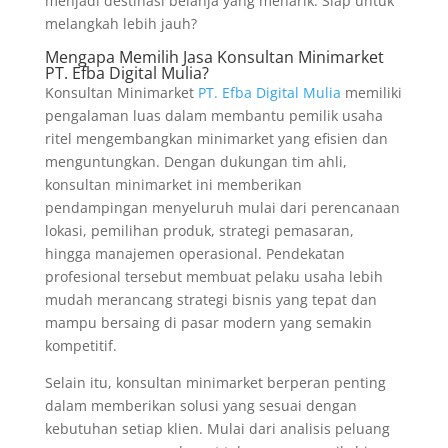
menjadi destinasi belanja yang menarik. Siap untuk
melangkah lebih jauh?
Mengapa Memilih Jasa Konsultan Minimarket
PT. Efba Digital Mulia?
Konsultan Minimarket
PT. Efba Digital Mulia
memiliki
pengalaman luas dalam membantu pemilik usaha
ritel mengembangkan minimarket yang efisien dan
menguntungkan. Dengan dukungan tim ahli,
konsultan minimarket ini memberikan
pendampingan menyeluruh mulai dari perencanaan
lokasi, pemilihan produk, strategi pemasaran,
hingga manajemen operasional. Pendekatan
profesional tersebut membuat pelaku usaha lebih
mudah merancang strategi bisnis yang tepat dan
mampu bersaing di pasar modern yang semakin
kompetitif.
Selain itu, konsultan minimarket berperan penting
dalam memberikan solusi yang sesuai dengan
kebutuhan setiap klien. Mulai dari analisis peluang