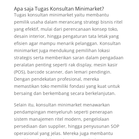
Apa saja Tugas Konsultan Minimarket?
Tugas konsultan minimarket yaitu membantu
pemilik usaha dalam merancang strategi bisnis ritel
yang efektif, mulai dari perencanaan konsep toko,
desain interior, hingga pengaturan tata letak yang
efisien agar mampu menarik pelanggan. Konsultan
minimarket juga mendukung pemilihan lokasi
strategis serta memberikan saran dalam pengadaan
peralatan penting seperti rak display, mesin kasir
(POS), barcode scanner, dan lemari pendingin.
Dengan pendekatan profesional, mereka
memastikan toko memiliki fondasi yang kuat untuk
bersaing dan berkembang secara berkelanjutan.
Selain itu, konsultan minimarket menawarkan
pendampingan menyeluruh seperti penerapan
sistem manajemen ritel modern, pengelolaan
persediaan dan supplier, hingga penyusunan SOP
operasional yang jelas. Mereka juga membantu