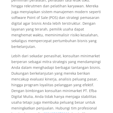
pemilihan peralatan, penataan tata letak toko,
hingga rekrutmen dan pelatihan karyawan. Mereka
juga menyiapkan sistem manajemen modern seperti
software Point of Sale (POS) dan strategi pemasaran
digital agar bisnis Anda lebih terstruktur. Dengan
layanan yang terarah, pemilik usaha dapat
menghemat waktu, meminimalisir risiko kesalahan,
sekaligus mempercepat pertumbuhan bisnis yang
berkelanjutan.
Lebih dari sekadar penasihat, konsultan minimarket
berperan sebagai mitra strategis yang mendampingi
Anda dalam menghadapi berbagai tantangan bisnis.
Dukungan berkelanjutan yang mereka berikan
mencakup evaluasi kinerja, analisis peluang pasar,
hingga program loyalitas pelanggan yang efektif.
Dengan bimbingan konsultan minimarket PT. Efba
Digital Mulia, Anda tidak hanya menjaga stabilitas
usaha tetapi juga membuka peluang besar untuk
meningkatkan penjualan. Hubungi tim profesional