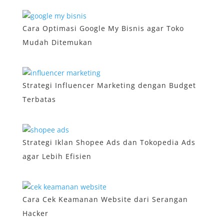
Cara Optimasi Google My Bisnis agar Toko
Mudah Ditemukan
Strategi Influencer Marketing dengan Budget
Terbatas
Strategi Iklan Shopee Ads dan Tokopedia Ads
agar Lebih Efisien
Cara Cek Keamanan Website dari Serangan
Hacker