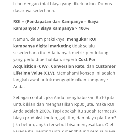
iklan dengan total biaya yang dikeluarkan. Rumus
dasarnya sederhana:
ROI = (Pendapatan dari Kampanye – Biaya
Kampanye) / Biaya Kampanye × 100%
Namun, dalam praktiknya,
mengukur ROI
kampanye digital marketing
tidak selalu
sesederhana itu. Ada banyak metrik pendukung
yang perlu diperhatikan, seperti
Cost Per
Acquisition (CPA)
,
Conversion Rate
, dan
Customer
Lifetime Value (CLV)
. Memahami konsep ini adalah
langkah awal untuk mengoptimalkan kampanye
Anda.
Sebagai contoh, jika Anda menghabiskan Rp10 juta
untuk iklan dan menghasilkan Rp30 juta, maka ROI
Anda adalah 200%. Tapi apakah itu sudah termasuk
biaya produksi konten, gaji tim, dan biaya platform?
Jika belum, angka tersebut bisa menyesatkan. Oleh
karena itu, penting untuk menghitung semua biaya