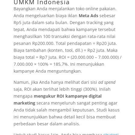
UMKM Indonesia
Bayangkan Anda menjalankan toko online pakaian.
Anda mengeluarkan biaya iklan
Meta Ads
sebesar
Rp5 juta dalam satu bulan. Dengan tracking yang
tepat, Anda mendapati bahwa kampanye tersebut
menghasilkan 100 transaksi dengan rata-rata nilai
pesanan Rp200.000. Total pendapatan = Rp20 juta.
Biaya tambahan (konten, tool, dll.) = Rp2 juta. Maka
biaya total = Rp7 juta. ROI = (20.000.000 – 7.000.000) /
7.000.000 × 100% = 185,7%. Ini menunjukkan
kampanye Anda menguntungkan.
Namun, jika Anda hanya melihat dari sisi
ad spend
saja, ROI akan terlihat lebih tinggi (300%). Inilah
mengapa
mengukur ROI kampanye digital
marketing
secara menyeluruh sangat penting agar
Anda tidak salah mengambil keputusan. Studi kasus
ini menunjukkan bahwa detail kecil bisa membuat
perbedaan besar dalam analisis.
Untuk studi kasus lain, Anda bisa membaca
strategi