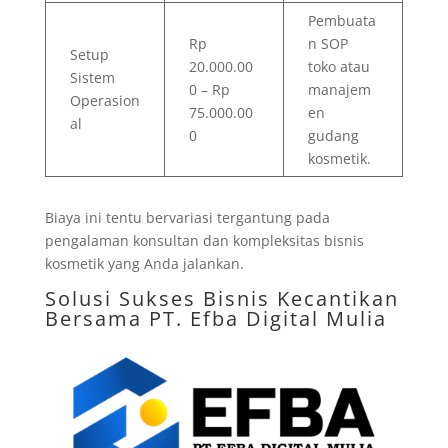
Pembuata
Rp
n SOP
Setup
20.000.00
toko atau
Sistem
0 – Rp
manajem
Operasion
75.000.00
en
al
0
gudang
kosmetik.
Biaya ini tentu bervariasi tergantung pada
pengalaman konsultan dan kompleksitas bisnis
kosmetik yang Anda jalankan.
Solusi Sukses Bisnis Kecantikan
Bersama
PT. Efba Digital Mulia