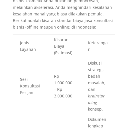
bisnis kosmetik Anda bukanlah pemborosan,
melainkan akselerasi. Anda menghindari kesalahan-
kesalahan mahal yang biasa dilakukan pemula.
Berikut adalah kisaran standar biaya jasa konsultasi
bisnis (offline maupun online) di Indonesia:
Kisaran
Jenis
Keteranga
Biaya
Layanan
n
(Estimasi)
Diskusi
strategi,
Rp
bedah
Sesi
1.000.000
masalah,
Konsultasi
– Rp
dan
Per Jam
3.000.000
brainstor
ming
konsep.
Dokumen
lengkap