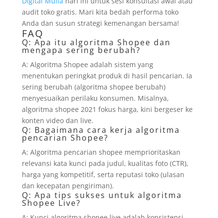
Digital Mulia
hari ini untuk sesi konsultasi awal atau
audit toko gratis. Mari kita bedah performa toko
Anda dan susun strategi kemenangan bersama!
FAQ
Q: Apa itu algoritma Shopee dan
mengapa sering berubah?
A: Algoritma Shopee adalah sistem yang
menentukan peringkat produk di hasil pencarian. Ia
sering berubah (algoritma shopee berubah)
menyesuaikan perilaku konsumen. Misalnya,
algoritma shopee 2021 fokus harga, kini bergeser ke
konten video dan live.
Q: Bagaimana cara kerja algoritma
pencarian Shopee?
A: Algoritma pencarian shopee memprioritaskan
relevansi kata kunci pada judul, kualitas foto (CTR),
harga yang kompetitif, serta reputasi toko (ulasan
dan kecepatan pengiriman).
Q: Apa tips sukses untuk algoritma
Shopee Live?
A: Kunci algoritma shopee live adalah konsistensi