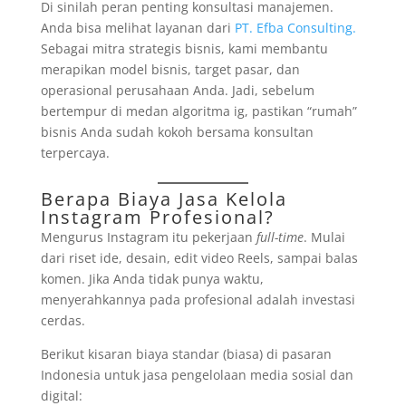
Di sinilah peran penting konsultasi manajemen.
Anda bisa melihat layanan dari
PT. Efba Consulting.
Sebagai mitra strategis bisnis, kami membantu
merapikan model bisnis, target pasar, dan
operasional perusahaan Anda. Jadi, sebelum
bertempur di medan algoritma ig, pastikan “rumah”
bisnis Anda sudah kokoh bersama konsultan
terpercaya.
Berapa Biaya Jasa Kelola
Instagram Profesional?
Mengurus Instagram itu pekerjaan
full-time
. Mulai
dari riset ide, desain, edit video Reels, sampai balas
komen. Jika Anda tidak punya waktu,
menyerahkannya pada profesional adalah investasi
cerdas.
Berikut kisaran biaya standar (biasa) di pasaran
Indonesia untuk jasa pengelolaan media sosial dan
digital: