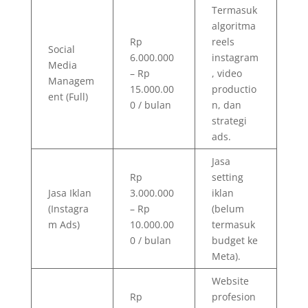
Termasuk
algoritma
Rp
reels
Social
6.000.000
instagram
Media
– Rp
, video
Managem
15.000.00
productio
ent (Full)
0 / bulan
n, dan
strategi
ads.
Jasa
Rp
setting
Jasa Iklan
3.000.000
iklan
(Instagra
– Rp
(belum
m Ads)
10.000.00
termasuk
0 / bulan
budget ke
Meta).
Website
Rp
profesion