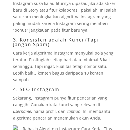
Instagram suka kalau fiturnya dipakai. Jika ada stiker
baru di Story atau fitur kolaborasi, pakailah. Ini salah
satu cara meningkatkan algoritma instagram yang
paling mudah karena Instagram sering memberi
“bonus” jangkauan pada fitur barunya.
3. Konsisten adalah Kunci (Tapi
Jangan Spam)
Cara kerja algoritma instagram menyukai pola yang
teratur. Postinglah setiap hari atau minimal 3 kali
seminggu. Tapi ingat, kualitas tetap nomor satu.
Lebih baik 3 konten bagus daripada 10 konten
sampah.
4. SEO Instagram
Sekarang, Instagram punya fitur pencarian yang
canggih. Gunakan kata kunci yang relevan di
username
, nama profil, dan
caption
. Ini membantu
algoritma pencarian menemukan akun Anda.