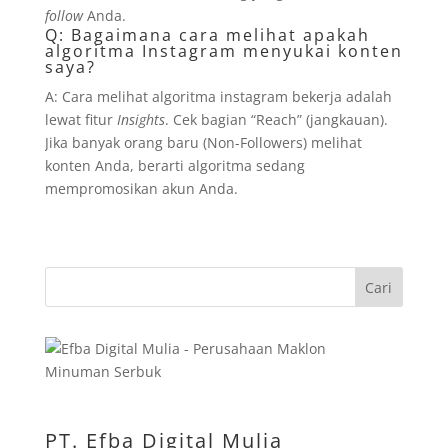
follow
Anda.
Q: Bagaimana cara melihat apakah
algoritma Instagram menyukai konten
saya?
A: Cara melihat algoritma instagram bekerja adalah
lewat fitur
Insights
. Cek bagian “Reach” (jangkauan).
Jika banyak orang baru (Non-Followers) melihat
konten Anda, berarti algoritma sedang
mempromosikan akun Anda.
Cari
PT. Efba Digital Mulia