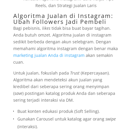
Algoritma Jualan di Instagram:
Ubah Followers Jadi Pembeli
Bagi pebisnis,
likes
tidak bisa buat bayar tagihan.
Anda butuh omzet. Algoritma jualan di instagram
sedikit berbeda dengan akun selebgram. Dengan
memahami algoritma instagram dengan benar maka
marketing jualan Anda di instagram
akan semakin
cuan.
Untuk jualan, fokuslah pada
Trust
(Kepercayaan).
Algoritma akan mendeteksi akun jualan yang
kredibel dari seberapa sering orang menyimpan
(
save
) postingan katalog produk Anda dan seberapa
sering terjadi interaksi via DM.
Buat konten edukasi produk (Soft Selling).
Gunakan Carousel untuk katalog agar orang
swipe
(interaksi).