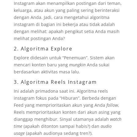
Instagram akan menampilkan postingan dari teman,
keluarga, atau akun yang paling sering berinteraksi
dengan Anda. Jadi, cara mengetahui algoritma
instagram di bagian ini bekerja atau tidak adalah
dengan melihat: apakah pengikut setia Anda masih
melihat postingan Anda?
2. Algoritma Explore
Explore didesain untuk “Penemuan”. Sistem akan
mencari konten baru yang
mungkin
Anda sukai
berdasarkan aktivitas masa lalu.
3. Algoritma Reels Instagram
Ini adalah primadona saat ini. Algoritma reels
instagram fokus pada “Hiburan”. Berbeda dengan
Feed yang memprioritaskan akun yang Anda
follow
,
Reels memprioritaskan konten dari akun asing yang
dianggap menghibur. Sinyal utamanya adalah
watch
time
(apakah ditonton sampai habis?) dan
audio
usage
(apakah audionya sedang tren?).