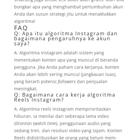
bongkar apa yang menghambat pertumbuhan akun
Anda dan susun strategi jitu untuk menaklukkan
algoritma!
FAQ
Q: Apa itu algoritma Instagram dan
bagaimana pengaruhnya ke akun
saya?
A: Algoritma Instagram adalah sistem yang
menentukan konten apa yang muncul di beranda
pengguna. Jika Anda paham cara kerjanya, konten
Anda akan lebih sering muncul (jangkauan luas),
yang berarti potensi
followers
dan penjualan
meningkat.
Q: Bagaimana cara kerja algoritma
Reels Instagram?
A: Algoritma reels instagram memprioritaskan
hiburan. Ia menilai dari seberapa lama video
ditonton (
watch time
), penggunaan audio yang
sedang tren, dan resolusi video yang tajam. Konten
Reels didistribusikan ke orang yang belum mem-