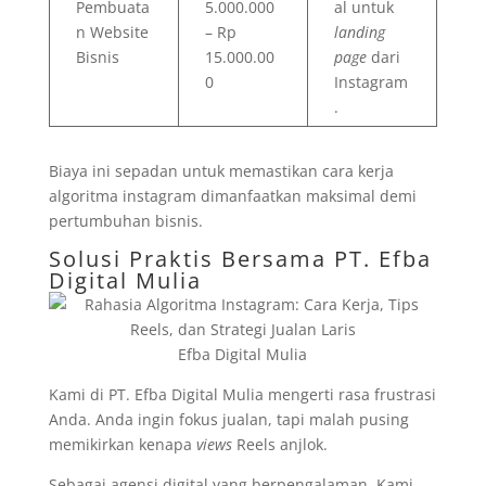
Pembuata
5.000.000
al untuk
n Website
– Rp
landing
Bisnis
15.000.00
page
dari
0
Instagram
.
Biaya ini sepadan untuk memastikan cara kerja
algoritma instagram dimanfaatkan maksimal demi
pertumbuhan bisnis.
Solusi Praktis Bersama
PT. Efba
Digital Mulia
Efba Digital Mulia
Kami di PT. Efba Digital Mulia mengerti rasa frustrasi
Anda. Anda ingin fokus jualan, tapi malah pusing
memikirkan kenapa
views
Reels anjlok.
Sebagai agensi digital yang berpengalaman, Kami