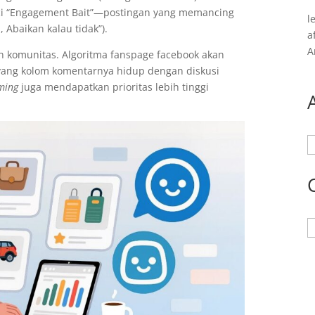
ci “Engagement Bait”—postingan yang memancing
l
 Abaikan kalau tidak”).
a
A
 komunitas. Algoritma fanspage facebook akan
yang kolom komentarnya hidup dengan diskusi
aming
juga mendapatkan prioritas lebih tinggi
A
K