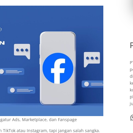
P
p
d
k
k
p
j
WhatsA
ngatur Ads, Marketplace, dan Fanspage
 TikTok atau Instagram, tapi jangan salah sangka.