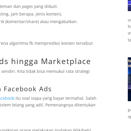
i teman dan
pages
yang diikuti.
ting, jam berapa, jenis konten).
u
arik (komentar/share) atau mengabaikan.
h
m
t
karena algoritma fb memprediksi konten tersebut
Ads hingga Marketplace
sendiri. Kita tidak bisa memukul rata strategi
a Facebook Ads
facebook
itu soal siapa yang bayar termahal. Salah
istem lelang yang adil. Pemenangnya ditentukan
p
o
ungkinan orang melakukan tindakan (klik/beli).