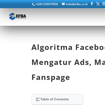
+6281258878900
hello@efba.co.id
Algoritma Facebo
Mengatur Ads, Ma
Fanspage
Table of Contents