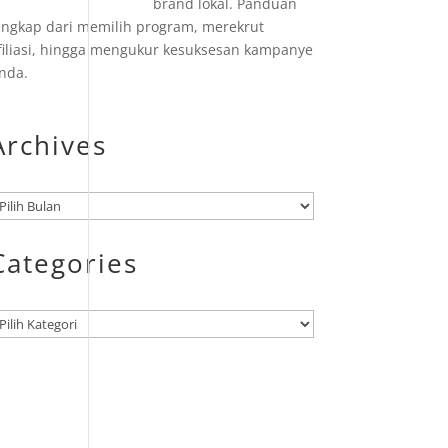
brand lokal. Panduan
engkap dari memilih program, merekrut
filiasi, hingga mengukur kesuksesan kampanye
nda.
Archives
rsip
Categories
ategori