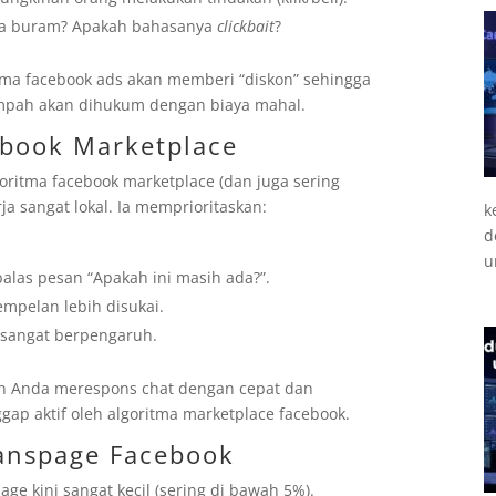
nya buram? Apakah bahasanya
clickbait
?
ritma facebook ads akan memberi “diskon” sehingga
 sampah akan dihukum dengan biaya mahal.
ebook Marketplace
goritma facebook marketplace (dan juga sering
ja sangat lokal. Ia memprioritaskan:
k
d
u
las pesan “Apakah ini masih ada?”.
tempelan lebih disukai.
 sangat berpengaruh.
an Anda merespons chat dengan cepat dan
gap aktif oleh algoritma marketplace facebook.
Fanspage Facebook
age kini sangat kecil (sering di bawah 5%).