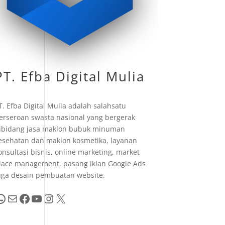
PT. Efba Digital Mulia
T. Efba Digital Mulia adalah salahsatu
erseroan swasta nasional yang bergerak
ibidang jasa maklon bubuk minuman
esehatan dan maklon kosmetika, layanan
onsultasi bisnis, online marketing, market
lace management, pasang iklan Google Ads
uga desain pembuatan website.
pp
Mail
Facebook
YouTube
Instagram
X