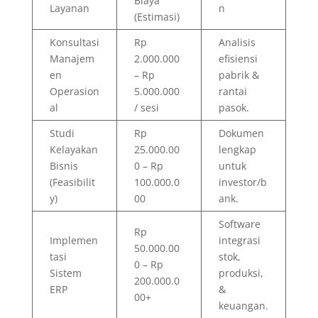
Biaya
Layanan
n
(Estimasi)
Konsultasi
Rp
Analisis
Manajem
2.000.000
efisiensi
en
– Rp
pabrik &
Operasion
5.000.000
rantai
al
/ sesi
pasok.
Studi
Rp
Dokumen
Kelayakan
25.000.00
lengkap
Bisnis
0 – Rp
untuk
(Feasibilit
100.000.0
investor/b
y)
00
ank.
Software
Rp
Implemen
integrasi
50.000.00
tasi
stok,
0 – Rp
Sistem
produksi,
200.000.0
ERP
&
00+
keuangan.