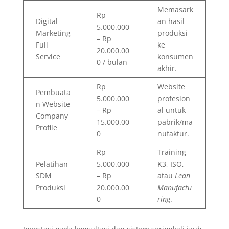
Memasark
Rp
Digital
an hasil
5.000.000
Marketing
produksi
– Rp
Full
ke
20.000.00
Service
konsumen
0 / bulan
akhir.
Rp
Website
Pembuata
5.000.000
profesion
n Website
– Rp
al untuk
Company
15.000.00
pabrik/ma
Profile
0
nufaktur.
Rp
Training
Pelatihan
5.000.000
K3, ISO,
SDM
– Rp
atau
Lean
Produksi
20.000.00
Manufactu
0
ring
.