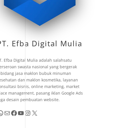
PT. Efba Digital Mulia
T. Efba Digital Mulia adalah salahsatu
erseroan swasta nasional yang bergerak
ibidang jasa maklon bubuk minuman
esehatan dan maklon kosmetika, layanan
onsultasi bisnis, online marketing, market
lace management, pasang iklan Google Ads
uga desain pembuatan website.
pp
Mail
Facebook
YouTube
Instagram
X