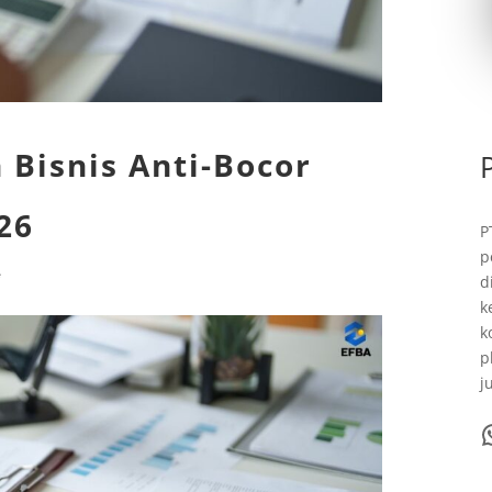
Bisnis Anti-Bocor
26
P
p
i
d
k
k
p
j
WhatsA