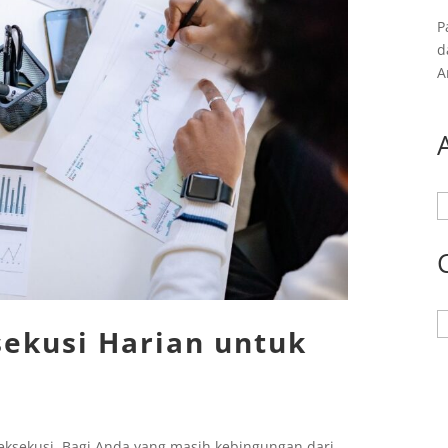
P
d
A
A
K
sekusi Harian untuk
eksekusi. Bagi Anda yang masih kebingungan dari