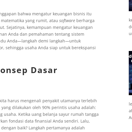
nggapan bahwa mengatur keuangan bisnis itu
k
 matematika yang rumit, atau
software
berharga
d
sebut. Sejatinya, kemampuan mengatur keuangan
u
plinan Anda dan pemahaman tentang sistem
emandu Anda—langkah demi langkah—untuk
, sehingga usaha Anda siap untuk berekspansi
Konsep Dasar
 kita harus mengenali penyakit utamanya terlebih
l
 yang dilakukan oleh 90% perintis usaha adalah:
a
usaha. Ketika uang belanja sayur rumah tangga
A
kan fondasi data finansial Anda sendiri. Lalu,
 dengan baik? Langkah pertamanya adalah