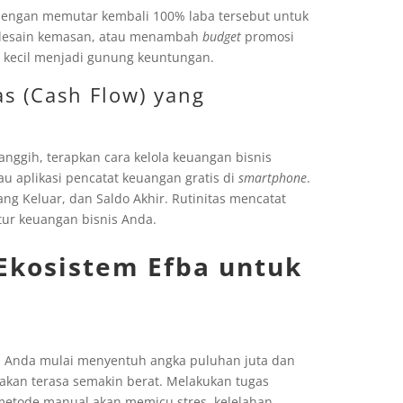
 dengan memutar kembali 100% laba tersebut untuk
 desain kemasan, atau menambah
budget
promosi
l kecil menjadi gunung keuntungan.
s (Cash Flow) yang
anggih, terapkan cara kelola keuangan bisnis
u aplikasi pencatat keuangan gratis di
smartphone
.
ng Keluar, dan Saldo Akhir. Rutinitas mencatat
atur keuangan bisnis Anda.
 Ekosistem Efba untuk
ian Anda mulai menyentuh angka puluhan juta dan
akan terasa semakin berat. Melakukan tugas
metode manual akan memicu stres, kelelahan