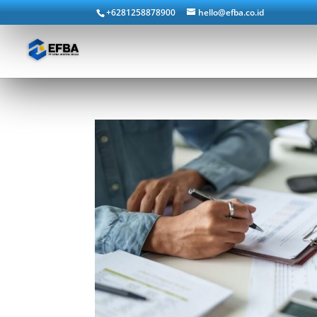
+6281258878900
hello@efba.co.id