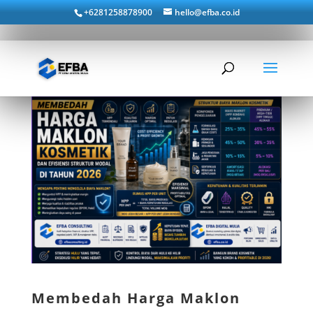
+6281258878900
hello@efba.co.id
Membedah Harga Maklon