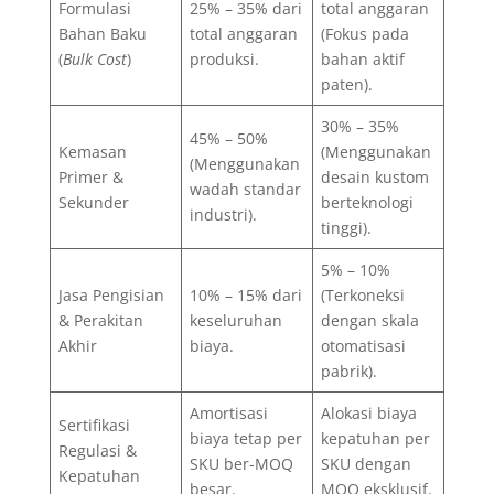
Formulasi
25% – 35% dari
total anggaran
Bahan Baku
total anggaran
(Fokus pada
(
Bulk Cost
)
produksi.
bahan aktif
paten).
30% – 35%
45% – 50%
Kemasan
(Menggunakan
(Menggunakan
Primer &
desain kustom
wadah standar
Sekunder
berteknologi
industri).
tinggi).
5% – 10%
Jasa Pengisian
10% – 15% dari
(Terkoneksi
& Perakitan
keseluruhan
dengan skala
Akhir
biaya.
otomatisasi
pabrik).
Amortisasi
Alokasi biaya
Sertifikasi
biaya tetap per
kepatuhan per
Regulasi &
SKU ber-MOQ
SKU dengan
Kepatuhan
besar.
MOQ eksklusif.