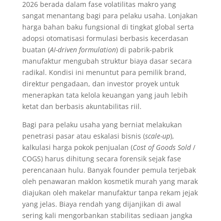
2026 berada dalam fase volatilitas makro yang
sangat menantang bagi para pelaku usaha. Lonjakan
harga bahan baku fungsional di tingkat global serta
adopsi otomatisasi formulasi berbasis kecerdasan
buatan (
AI-driven formulation
) di pabrik-pabrik
manufaktur mengubah struktur biaya dasar secara
radikal. Kondisi ini menuntut para pemilik brand,
direktur pengadaan, dan investor proyek untuk
menerapkan tata kelola keuangan yang jauh lebih
ketat dan berbasis akuntabilitas riil.
Bagi para pelaku usaha yang berniat melakukan
penetrasi pasar atau eskalasi bisnis (
scale-up
),
kalkulasi harga pokok penjualan (
Cost of Goods Sold
/
COGS) harus dihitung secara forensik sejak fase
perencanaan hulu. Banyak founder pemula terjebak
oleh penawaran maklon kosmetik murah yang marak
diajukan oleh makelar manufaktur tanpa rekam jejak
yang jelas. Biaya rendah yang dijanjikan di awal
sering kali mengorbankan stabilitas sediaan jangka