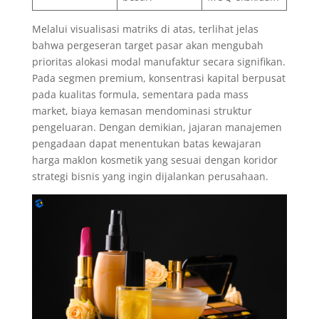
Melalui visualisasi matriks di atas, terlihat jelas
bahwa pergeseran target pasar akan mengubah
prioritas alokasi modal manufaktur secara signifikan.
Pada segmen premium, konsentrasi kapital berpusat
pada kualitas formula, sementara pada mass
market, biaya kemasan mendominasi struktur
pengeluaran. Dengan demikian, jajaran manajemen
pengadaan dapat menentukan batas kewajaran
harga maklon kosmetik yang sesuai dengan koridor
strategi bisnis yang ingin dijalankan perusahaan.