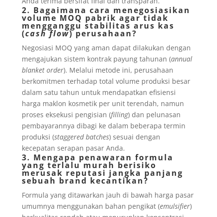
Anda terima bersifat final dan transparan.
2. Bagaimana cara menegosiasikan
volume MOQ pabrik agar tidak
mengganggu stabilitas arus kas
(
cash flow
) perusahaan?
Negosiasi MOQ yang aman dapat dilakukan dengan
mengajukan sistem kontrak payung tahunan (
annual
blanket order
). Melalui metode ini, perusahaan
berkomitmen terhadap total volume produksi besar
dalam satu tahun untuk mendapatkan efisiensi
harga maklon kosmetik per unit terendah, namun
proses eksekusi pengisian (
filling
) dan pelunasan
pembayarannya dibagi ke dalam beberapa termin
produksi (
staggered batches
) sesuai dengan
kecepatan serapan pasar Anda.
3. Mengapa penawaran formula
yang terlalu murah berisiko
merusak reputasi jangka panjang
sebuah brand kecantikan?
Formula yang ditawarkan jauh di bawah harga pasar
umumnya menggunakan bahan pengikat (
emulsifier
)