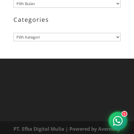
Arsip
Categories
Kategori
1
PT. Efba Digital Mulia
| Powered by
Averousy