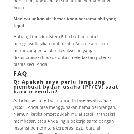
bersistem, Kami ada di sini untuk mendampingi
Anda.
Mari wujudkan visi besar Anda bersama ahli yang
tepat
Hubungi tim ekosistem Efba hari ini untuk
mengonsultasikan arah usaha Anda. Kami siap
merancang peta jalan kesuksesan yang
dikustomisasi khusus untuk meledakkan potensi
bisnis kecil Anda!
FAQ
Q: Apakah saya perlu langsung
membuat badan usaha (PT/CV) saat
baru memulai?
A: Tidak perlu terburu-buru. Di fase awal (
validasi
pasar
), Anda bisa menggunakan nama perorangan.
Namun, ketika omzet sudah mulai stabil, transaksi
membesar, atau Anda ingin bekerja sama dengan
instansi pemerintah/korporasi B2B, barulah