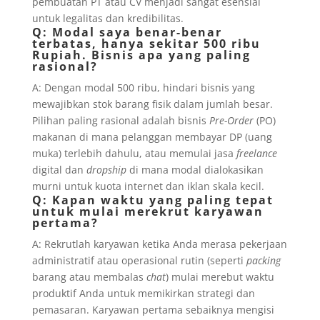
pembuatan PT atau CV menjadi sangat esensial
untuk legalitas dan kredibilitas.
Q: Modal saya benar-benar
terbatas, hanya sekitar 500 ribu
Rupiah. Bisnis apa yang paling
rasional?
A: Dengan modal 500 ribu, hindari bisnis yang
mewajibkan stok barang fisik dalam jumlah besar.
Pilihan paling rasional adalah bisnis
Pre-Order
(PO)
makanan di mana pelanggan membayar DP (uang
muka) terlebih dahulu, atau memulai jasa
freelance
digital dan
dropship
di mana modal dialokasikan
murni untuk kuota internet dan iklan skala kecil.
Q: Kapan waktu yang paling tepat
untuk mulai merekrut karyawan
pertama?
A: Rekrutlah karyawan ketika Anda merasa pekerjaan
administratif atau operasional rutin (seperti
packing
barang atau membalas
chat
) mulai merebut waktu
produktif Anda untuk memikirkan strategi dan
pemasaran. Karyawan pertama sebaiknya mengisi