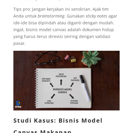
Tips pro: Jangan kerjakan ini sendirian. Ajak tim
Anda untuk
brainstorming
. Gunakan
sticky notes
agar
ide-ide bisa dipindah atau diganti dengan mudah.
Ingat, bisnis model canvas adalah dokumen hidup
yang harus terus direvisi seiring dengan validasi
pasar.
Studi Kasus: Bisnis Model
Canvas Makanan