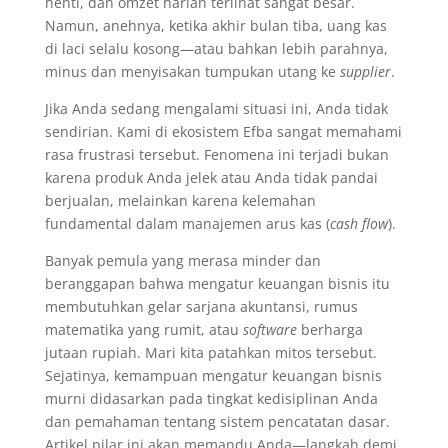
henti, dan omzet harian terlihat sangat besar.
Namun, anehnya, ketika akhir bulan tiba, uang kas
di laci selalu kosong—atau bahkan lebih parahnya,
minus dan menyisakan tumpukan utang ke
supplier
.
Jika Anda sedang mengalami situasi ini, Anda tidak
sendirian. Kami di ekosistem Efba sangat memahami
rasa frustrasi tersebut. Fenomena ini terjadi bukan
karena produk Anda jelek atau Anda tidak pandai
berjualan, melainkan karena kelemahan
fundamental dalam manajemen arus kas (
cash flow
).
Banyak pemula yang merasa minder dan
beranggapan bahwa mengatur keuangan bisnis itu
membutuhkan gelar sarjana akuntansi, rumus
matematika yang rumit, atau
software
berharga
jutaan rupiah. Mari kita patahkan mitos tersebut.
Sejatinya, kemampuan mengatur keuangan bisnis
murni didasarkan pada tingkat kedisiplinan Anda
dan pemahaman tentang sistem pencatatan dasar.
Artikel pilar ini akan memandu Anda—langkah demi