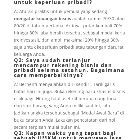
untuk keperluan pribadi?
A: Aturan praktis untuk pemula yang sedang
mengatur keuangan bisnis
adalah rumus 70/30 atau
80/20 di tahun pertama. Artinya, putar kembali 70%
hingga 80% laba bersih tersebut sebagai modal kerja
(reinvestasi), dan ambil maksimal 20% hingga 30%
saja untuk keperluan pribadi atau tabungan darurat
keluarga Anda.
Q2: Saya sudah terlanjur
mencampur rekening bisnis dan
pribadi selama setahun. Bagaimana
cara memperbaikinya?
A: Berhenti menyalahkan diri sendiri. Tarik garis
batas hari ini juga. Buka rekening baru khusus bisnis
esok pagi. Hitung total aset riil berupa uang tunai
dan stok barang yang Anda miliki saat ini, lalu
jadikan angka tersebut sebagai “Modal Awal Baru” di
buku catatan Anda. Lakukan pencatatan dari nol
secara terpisah mulai bulan ini.
Q3: Kapan waktu yang tepat bagi
sebuah UMKM untuk menyewa jasa