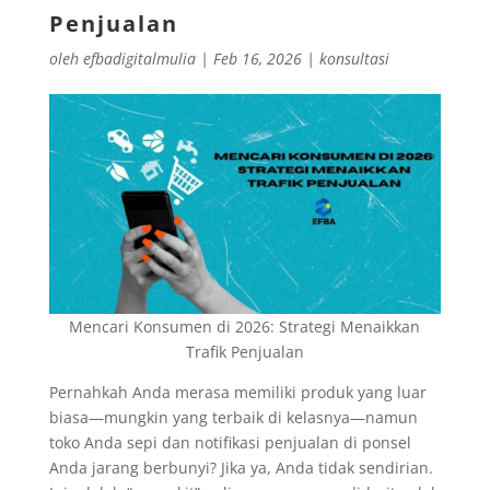
Penjualan
oleh
efbadigitalmulia
|
Feb 16, 2026
|
konsultasi
Mencari Konsumen di 2026: Strategi Menaikkan
Trafik Penjualan
Pernahkah Anda merasa memiliki produk yang luar
biasa—mungkin yang terbaik di kelasnya—namun
toko Anda sepi dan notifikasi penjualan di ponsel
Anda jarang berbunyi? Jika ya, Anda tidak sendirian.