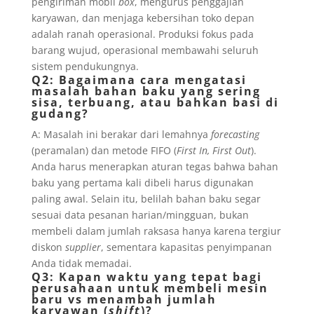
pengiriman mobil
box
, mengurus penggajian
karyawan, dan menjaga kebersihan toko depan
adalah ranah operasional. Produksi fokus pada
barang wujud, operasional membawahi seluruh
sistem pendukungnya.
Q2: Bagaimana cara mengatasi
masalah bahan baku yang sering
sisa, terbuang, atau bahkan basi di
gudang?
A: Masalah ini berakar dari lemahnya
forecasting
(peramalan) dan metode FIFO (
First In, First Out
).
Anda harus menerapkan aturan tegas bahwa bahan
baku yang pertama kali dibeli harus digunakan
paling awal. Selain itu, belilah bahan baku segar
sesuai data pesanan harian/mingguan, bukan
membeli dalam jumlah raksasa hanya karena tergiur
diskon
supplier
, sementara kapasitas penyimpanan
Anda tidak memadai.
Q3: Kapan waktu yang tepat bagi
perusahaan untuk membeli mesin
baru vs menambah jumlah
karyawan (
shift
)?