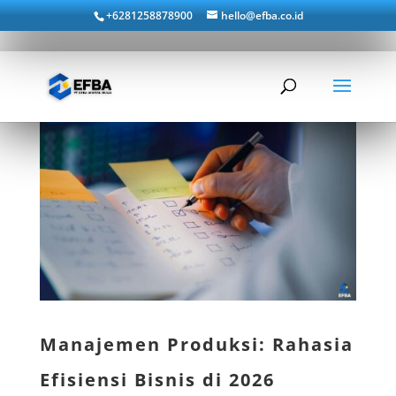
+6281258878900
hello@efba.co.id
Manajemen Produksi: Rahasia
Efisiensi Bisnis di 2026