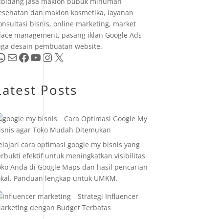
ibidang jasa maklon bubuk minuman
esehatan dan maklon kosmetika, layanan
onsultasi bisnis, online marketing, market
lace management, pasang iklan Google Ads
uga desain pembuatan website.
pp
Mail
Facebook
YouTube
Instagram
X
Latest Posts
Cara Optimasi Google My
isnis agar Toko Mudah Ditemukan
elajari cara optimasi google my bisnis yang
erbukti efektif untuk meningkatkan visibilitas
oko Anda di Google Maps dan hasil pencarian
okal. Panduan lengkap untuk UMKM.
Strategi Influencer
arketing dengan Budget Terbatas