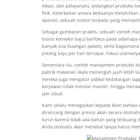
lokasi, dan pelayanan), sedangkan produksi 
fisik. Keterkaitan antara keduanya melahirka
operasi, sebuah sistem terpadu yang memastika
Sebagai gambaran praktis, sebuah contoh ma
bisnis konveksi baju) berfokus pada seberapa 
banyak sisa buangan (
waste
), serta bagaimana
potong baju per hari tercapai. Fokus utamany
Sementara itu, contoh manajemen produksi d
pabrik makanan skala menengah jauh lebih l
mereka juga mengatur jadwal kedatangan
supp
karyawan tidak mondar-mandir, hingga mera
jam sibuk.
Kami selalu menegaskan kepada klien bahwa 
dirancang dengan presisi akan secara otomati
turun karena tidak ada bahan yang terbuang
Anda otomatis akan menebal tanpa harus men