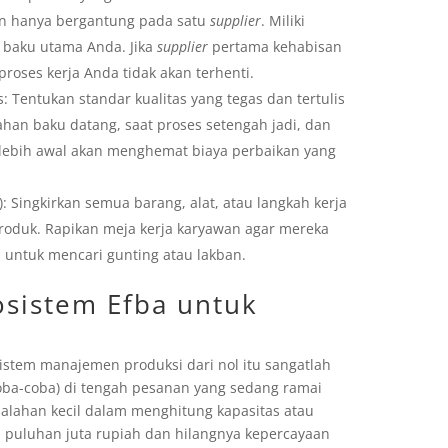
an hanya bergantung pada satu
supplier
. Miliki
baku utama Anda. Jika
supplier
pertama kehabisan
proses kerja Anda tidak akan terhenti.
: Tentukan standar kualitas yang tegas dan tertulis
bahan baku datang, saat proses setengah jadi, dan
 lebih awal akan menghemat biaya perbaikan yang
 Singkirkan semua barang, alat, atau langkah kerja
roduk. Rapikan meja kerja karyawan agar mereka
 untuk mencari gunting atau lakban.
kosistem Efba untuk
em manajemen produksi dari nol itu sangatlah
oba-coba) di tengah pesanan yang sedang ramai
esalahan kecil dalam menghitung kapasitas atau
n puluhan juta rupiah dan hilangnya kepercayaan