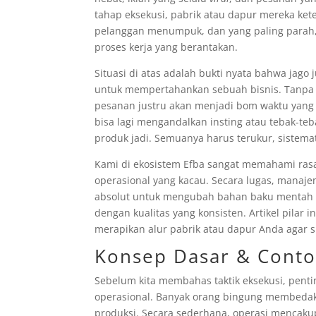
tahap eksekusi, pabrik atau dapur mereka ket
pelanggan menumpuk, dan yang paling parah,
proses kerja yang berantakan.
Situasi di atas adalah bukti nyata bahwa jago j
untuk mempertahankan sebuah bisnis. Tanpa 
pesanan justru akan menjadi bom waktu yan
bisa lagi mengandalkan insting atau tebak-
produk jadi. Semuanya harus terukur, sistem
Kami di ekosistem Efba sangat memahami rasa
operasional yang kacau. Secara lugas, manaj
absolut untuk mengubah bahan baku mentah m
dengan kualitas yang konsisten. Artikel pila
merapikan alur pabrik atau dapur Anda agar 
Konsep Dasar & Conto
Sebelum kita membahas taktik eksekusi, pen
operasional. Banyak orang bingung membedak
produksi. Secara sederhana, operasi mencakup