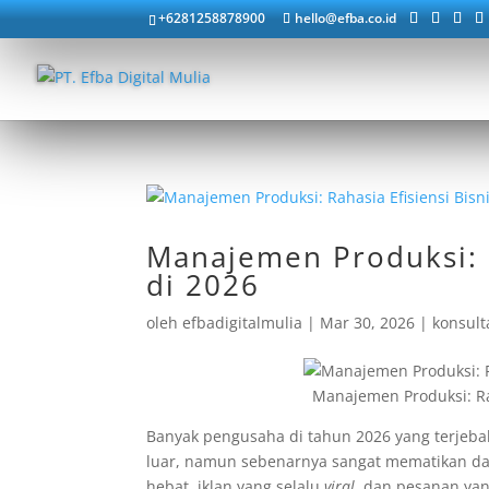
+6281258878900
hello@efba.co.id
Manajemen Produksi: R
di 2026
oleh
efbadigitalmulia
|
Mar 30, 2026
|
konsult
Manajemen Produksi: Rah
Banyak pengusaha di tahun 2026 yang terjeba
luar, namun sebenarnya sangat mematikan da
hebat, iklan yang selalu
viral
, dan pesanan yan