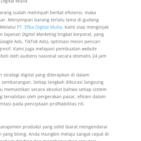
 Digital Mulia
arang sudah melimpah berkat efisiensi, maka
asar. Menyimpan barang terlalu lama di gudang
 Melalui
PT. Efba Digital Mulia
, Kami siap menginjak
an layanan
Digital Marketing
tingkat korporat, yang
ogle Ads, TikTok Ads), optimasi mesin pencari
gresif. Kami juga melayani pembuatan
website
beli oleh audiens nasional secara otomatis 24 jam
n strategi digital yang diterapkan di dalam
a sembarangan. Setiap langkah dikurasi langsung
u memastikan secara absolut bahwa setiap sistem
g tervalidasi oleh pergerakan pasar, efisien dalam
ntasi pada penciptaan profitabilitas riil.
anajemen produksi yang solid ibarat mengendarai
m yang blong. Anda mungkin melaju sangat cepat di