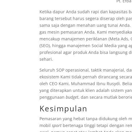
Pt. Efba
Ketika dapur Anda sudah rapi dan kapasitas b
barang tersebut harus segera diserap oleh p
sama saja dengan menahan uang tunai Anda.
gas mesin pemasaran Anda. Kami menyediak
mencakup manajemen periklanan (Meta Ads, Go
(SEO), hingga manajemen Social Media yang a
profesional agar produk Anda bisa langsung di
sehari.
Seluruh SOP operasional, taktik manajerial, da
ekosistem Kami tidak pernah dirancang secar
oleh CEO Kami, Muhammad Ibnu Rusydi. Belia
yang diterapkan untuk klien adalah sistem yan
penggunaan
budget
, dan secara mutlak berorie
Kesimpulan
Pemasaran yang hebat tanpa didukung oleh m
mobil
sport
bertenaga tinggi tetapi dengan re