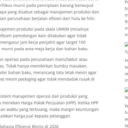
P
berfokus murni pada penciptaan barang berwujud
b
n apa yang disebut sebagai manajemen produksi dan
m
n perusahaan berjalan efisien dari hulu ke hilir.
R
m
najemen produksi pada skala UMKM (misalnya
m
efisien pemotongan kain dilakukan agar tidak
 mengatur jam kerja penjahit agar target 100
a murni pada area meja kerja dan bahan baku.
T
an operasi pada perusahaan manufaktur atau
P
uas. Tidak hanya memikirkan bumbu masakan,
t
lier
bahan baku, merancang tata letak mesin agar
o
wat mesin
packaging
agar tidak mendadak rusak di
m
sistem manajemen operasi dan produksi yang
W
s menekan Harga Pokok Penjualan (HPP). Ketika HPP
W
 dan waktu yang terbuang, maka margin keuntungan
h
aikkan harga jual kepada pelanggan.
w
l