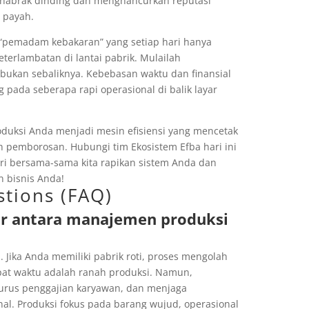
enabrak dinding dan menghancurkan reputasi
 payah.
i “pemadam kebakaran” yang setiap hari hanya
terlambatan di lantai pabrik. Mulailah
ukan sebaliknya. Kebebasan waktu dan finansial
 pada seberapa rapi operasional di balik layar
uksi Anda menjadi mesin efisiensi yang mencetak
leh pemborosan. Hubungi tim Ekosistem Efba hari ini
ari bersama-sama kita rapikan sistem Anda dan
 bisnis Anda!
tions (FAQ)
r antara manajemen produksi
 Jika Anda memiliki pabrik roti, proses mengolah
pat waktu adalah ranah produksi. Namun,
urus penggajian karyawan, dan menjaga
al. Produksi fokus pada barang wujud, operasional