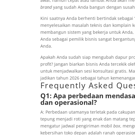
awal, namun cepat atau lambat Anda akan m
brand
yang sudah Anda bangun dengan susah
Kini saatnya Anda berhenti bertindak sebaga
menyelesaikan masalah teknis dan komplain ke
membangun sistem yang bekerja untuk Anda, b
Anda sebagai pemilik bisnis sangat bergantung
Anda.
Apakah Anda sudah siap mengubah dapur prod
profit? Jangan biarkan bisnis Anda tercekik o
untuk menjadwalkan sesi konsultasi gratis. M
jadikan tahun 2026 sebagai tahun kemenangan
Frequently Asked Ques
Q1: Apa perbedaan mendasa
dan operasional?
A: Perbedaan utamanya terletak pada cakupan.
tepung menjadi roti yang enak dan matang te
mengatur jadwal pengiriman mobil
box
, meng
kebersihan toko depan adalah ranah operasion