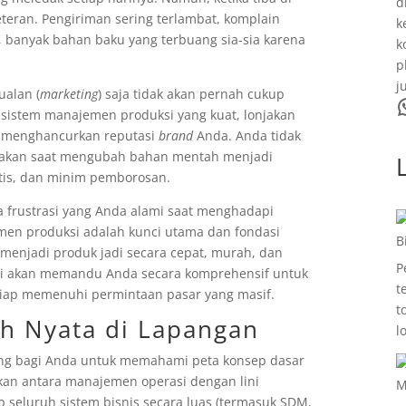
d
eteran. Pengiriman sering terlambat, komplain
k
 banyak bahan baku yang terbuang sia-sia karena
k
p
j
ualan (
marketing
) saja tidak akan pernah cukup
WhatsA
sistem manajemen produksi yang kuat, lonjakan
g menghancurkan reputasi
brand
Anda. Anda tidak
tebakan saat mengubah bahan mentah menjadi
atis, dan minim pemborosan.
 frustrasi yang Anda alami saat menghadapi
emen produksi adalah kunci utama dan fondasi
B
enjadi produk jadi secara cepat, murah, dan
P
r ini akan memandu Anda secara komprehensif untuk
t
siap memenuhi permintaan pasar yang masif.
t
h Nyata di Lapangan
l
ting bagi Anda untuk memahami peta konsep dasar
an antara manajemen operasi dengan lini
M
 seluruh sistem bisnis secara luas (termasuk SDM,