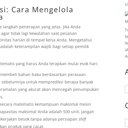
U
si: Cara Mengelola
a
M
a langkah penerapan yang jelas. Jika Anda
T
agar tidak lagi kewalahan saat pesanan
t
nitas harian di tempat kerja Anda. Mengetahui
l
dalah keterampilan wajib bagi setiap pemilik
a
A
stematis yang harus Anda terapkan mulai esok hari:
n membeli bahan baku berdasarkan perasaan.
an sebelumnya untuk memprediksi berapa banyak
A
 Peramalan yang akurat akan mencegah penumpukan
s.
ng secara matematis kemampuan maksimal mesin
 kapasitas maksimal Anda adalah 500 unit, jangan
ikerjakan besok tanpa adanya persiapan
shift
K
kan produk yang cacat.