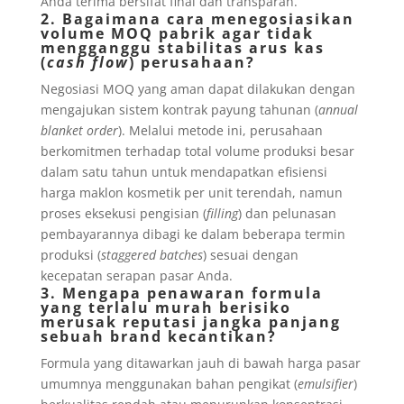
Anda terima bersifat final dan transparan.
2. Bagaimana cara menegosiasikan
volume MOQ pabrik agar tidak
mengganggu stabilitas arus kas
(
cash flow
) perusahaan?
Negosiasi MOQ yang aman dapat dilakukan dengan
mengajukan sistem kontrak payung tahunan (
annual
blanket order
). Melalui metode ini, perusahaan
berkomitmen terhadap total volume produksi besar
dalam satu tahun untuk mendapatkan efisiensi
harga maklon kosmetik per unit terendah, namun
proses eksekusi pengisian (
filling
) dan pelunasan
pembayarannya dibagi ke dalam beberapa termin
produksi (
staggered batches
) sesuai dengan
kecepatan serapan pasar Anda.
3. Mengapa penawaran formula
yang terlalu murah berisiko
merusak reputasi jangka panjang
sebuah brand kecantikan?
Formula yang ditawarkan jauh di bawah harga pasar
umumnya menggunakan bahan pengikat (
emulsifier
)