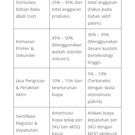
Formulasi
25% – 35% dari
total anggaran
Bahan Baku
total anggaran
(Fokus pada
(
Bulk Cost
)
produksi.
bahan aktif
paten).
30% – 35%
45% – 50%
Kemasan
(Menggunakan
(Menggunakan
Primer &
desain kustom
wadah standar
Sekunder
berteknologi
industri).
tinggi).
5% – 10%
Jasa Pengisian
10% – 15% dari
(Terkoneksi
& Perakitan
keseluruhan
dengan skala
Akhir
biaya.
otomatisasi
pabrik).
Amortisasi
Alokasi biaya
Sertifikasi
biaya tetap per
kepatuhan per
Regulasi &
SKU ber-MOQ
SKU dengan
Kepatuhan
besar.
MOQ eksklusif.