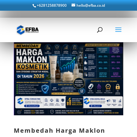
+6281258878900
hello@efba.co.id
Membedah Harga Maklon