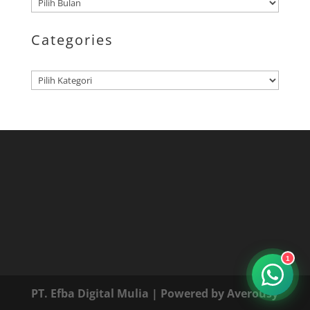
Arsip
Categories
Kategori
1
PT. Efba Digital Mulia
| Powered by
Averousy