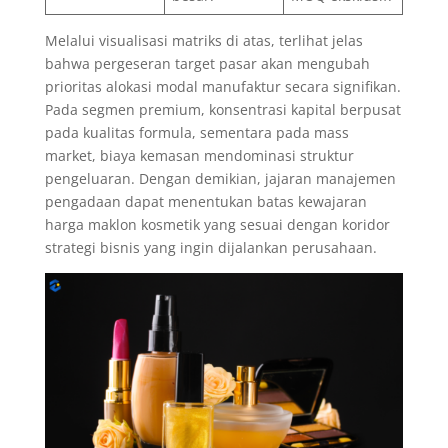
Melalui visualisasi matriks di atas, terlihat jelas
bahwa pergeseran target pasar akan mengubah
prioritas alokasi modal manufaktur secara signifikan.
Pada segmen premium, konsentrasi kapital berpusat
pada kualitas formula, sementara pada mass
market, biaya kemasan mendominasi struktur
pengeluaran. Dengan demikian, jajaran manajemen
pengadaan dapat menentukan batas kewajaran
harga maklon kosmetik yang sesuai dengan koridor
strategi bisnis yang ingin dijalankan perusahaan.