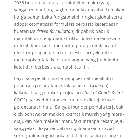
2026 berada dalam fase volatilitas makro yang
sangat menantang bagi para pelaku usaha. Lonjakan
harga bahan baku fungsional di tingkat global serta
adopsi otomatisasi formulasi berbasis kecerdasan
buatan (
AI-driven formulation
) di pabrik-pabrik
manufaktur mengubah struktur biaya dasar secara
radikal. Kondisi ini menuntut para pemilik brand,
direktur pengadaan, dan investor proyek untuk
menerapkan tata kelola keuangan yang jauh lebih
ketat dan berbasis akuntabilitas riil.
Bagi para pelaku usaha yang berniat melakukan
penetrasi pasar atau eskalasi bisnis (
scale-up
),
kalkulasi harga pokok penjualan (
Cost of Goods Sold
/
COGS) harus dihitung secara forensik sejak fase
perencanaan hulu. Banyak founder pemula terjebak
oleh penawaran maklon kosmetik murah yang marak
diajukan oleh makelar manufaktur tanpa rekam jejak
yang jelas. Biaya rendah yang dijanjikan di awal
sering kali mengorbankan stabilitas sediaan jangka