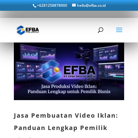
+6281258878900
hello@efba.co.id
Jasa Pembuatan Video Iklan:
Panduan Lengkap Pemilik